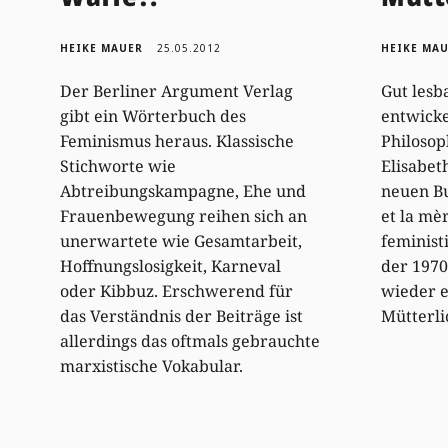
HEIKE MAUER
25.05.2012
HEIKE MA
Der Berliner Argument Verlag
Gut lesb
gibt ein Wörterbuch des
entwicke
Feminismus heraus. Klassische
Philosop
Stichworte wie
Elisabet
Abtreibungskampagne, Ehe und
neuen Bu
Frauenbewegung reihen sich an
et la mè
unerwartete wie Gesamtarbeit,
feminist
Hoffnungslosigkeit, Karneval
der 1970
oder Kibbuz. Erschwerend für
wieder e
das Verständnis der Beiträge ist
Mütterli
allerdings das oftmals gebrauchte
marxistische Vokabular.