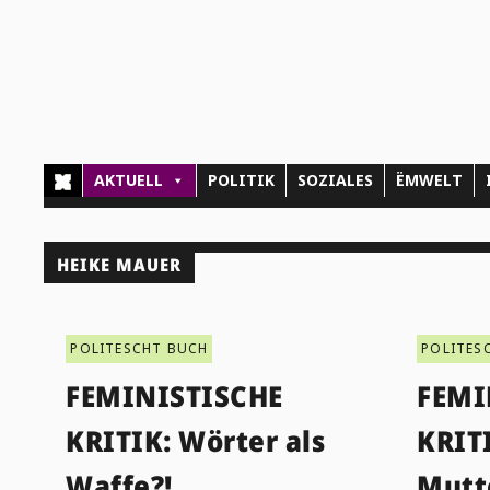
AKTUELL
POLITIK
SOZIALES
ËMWELT
HEIKE MAUER
POLITESCHT BUCH
POLITES
FEMINISTISCHE
FEMI
KRITIK: Wörter als
KRITI
Waffe?!
Mutt