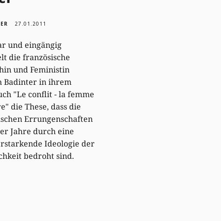
UER
27.01.2011
ar und eingängig
lt die französische
hin und Feministin
h Badinter in ihrem
ch "Le conflit - la femme
re" die These, dass die
ischen Errungenschaften
er Jahre durch eine
rstarkende Ideologie der
chkeit bedroht sind.