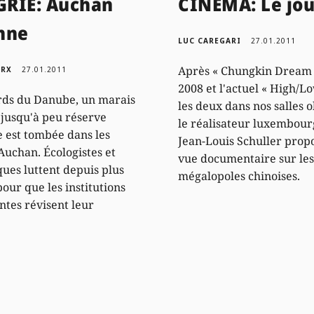
RIE: Auchan
CINÉMA: Le jo
nne
LUC CAREGARI
27.01.2011
Après « Chungkin Dream 
ARX
27.01.2011
2008 et l'actuel « High/Lo
rds du Danube, un marais
les deux dans nos salles 
jusqu'à peu réserve
le réalisateur luxembour
e est tombée dans les
Jean-Louis Schuller prop
Auchan. Écologistes et
vue documentaire sur les
ques luttent depuis plus
mégalopoles chinoises.
pour que les institutions
tes révisent leur
.