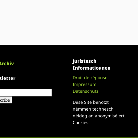
Juristesch
Archiv
Informatiounen
Droit de réponse
letter
Impressum
Datenschutz
Dëse Site benotzt
nëmmen technesch
néideg an anonymiséiert
Cookies.