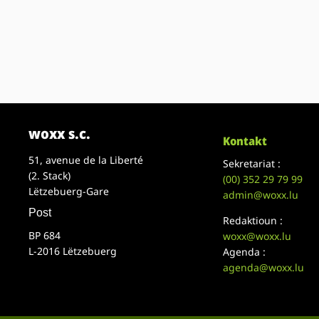
woxx s.c.
Kontakt
51, avenue de la Liberté
Sekretariat :
(2. Stack)
(00)
352 29 79 99
Lëtzebuerg-Gare
admin@woxx.lu
Post
Redaktioun :
BP 684
woxx@woxx.lu
L-2016 Lëtzebuerg
Agenda :
agenda@woxx.lu