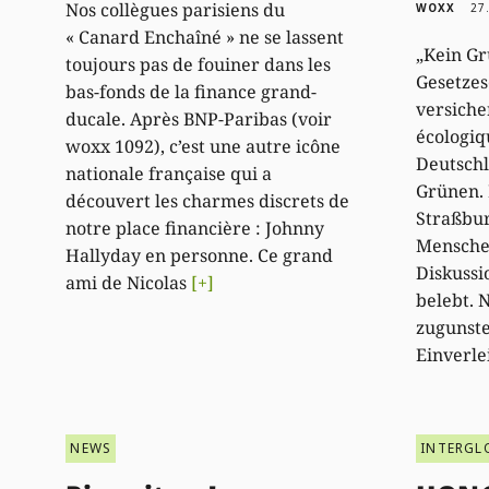
Nos collègues parisiens du
WOXX
27
« Canard Enchaîné » ne se lassent
„Kein G
toujours pas de fouiner dans les
Gesetzes
bas-fonds de la finance grand-
versich
ducale. Après BNP-Paribas (voir
écologiq
woxx 1092), c’est une autre icône
Deutschl
nationale française qui a
Grünen. 
découvert les charmes discrets de
Straßbur
notre place financière : Johnny
Mensche
Hallyday en personne. Ce grand
Diskussi
ami de Nicolas
[+]
belebt. 
zugunste
Einverle
NEWS
INTERGL