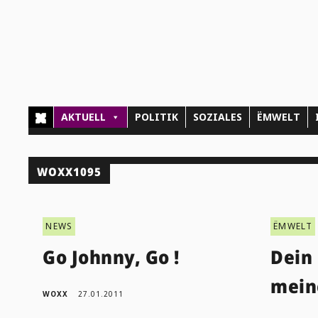
AKTUELL
POLITIK
SOZIALES
ËMWELT
WOXX1095
NEWS
ËMWELT
Go Johnny, Go !
Dein
mein
WOXX
27.01.2011