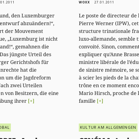
.01.2011
WOXX
27.01.2011
rund, den Luxemburger
Le poste de directeur de l
entwurf abzuändern!“,
Pierre Werner (IPW), cet
ert der Mouvement
structure trinationale fr
ue, „Luxemburg ist nicht
luxo-allemande, semble t
and!“, gemahnen die
convoité. Sinon, commen
Das jüngste Urteil des
expliquer qu’Anne Brasseu
ger Gerichtshofs für
ministre libérale de l’éd
nrechte hat die
de sinistre mémoire, se s
on um die Jagdreform
à scier les pieds de la cha
Nach zwei Urteilen
trône en ce moment enc
n von Besitzern, die eine
Mario Hirsch, proche de
ibung ihrer
[+]
famille
[+]
OBAL
KULTUR AM ALLGEMENGEN