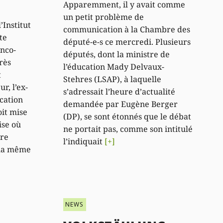
Apparemment, il y avait comme
un petit problème de
’Institut
communication à la Chambre des
te
député-e-s ce mercredi. Plusieurs
anco-
députés, dont la ministre de
rès
l’éducation Mady Delvaux-
t
Stehres (LSAP), à laquelle
r, l’ex-
s’adressait l’heure d’actualité
ucation
demandée par Eugène Berger
oit mise
(DP), se sont étonnés que le débat
ise où
ne portait pas, comme son intitulé
ore
l’indiquait
[+]
 la même
NEWS