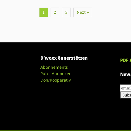
1
2
3
Next »
D’woxx ënnerstëtzen
PDF 
Abonnements
Pub - Annoncen
News
Don/Kooperativ