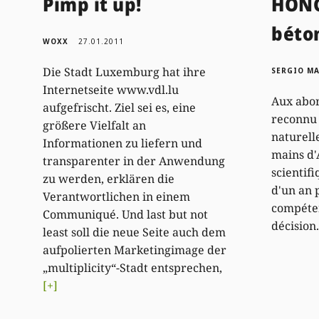
Pimp it up!
HONG
béto
WOXX
27.01.2011
Die Stadt Luxemburg hat ihre
SERGIO M
Internetseite www.vdl.lu
Aux abo
aufgefrischt. Ziel sei es, eine
reconnu 
größere Vielfalt an
naturell
Informationen zu liefern und
mains d'
transparenter in der Anwendung
scientifi
zu werden, erklären die
d'un an 
Verantwortlichen in einem
compéten
Communiqué. Und last but not
décision
least soll die neue Seite auch dem
aufpolierten Marketingimage der
„multiplicity“-Stadt entsprechen,
[+]