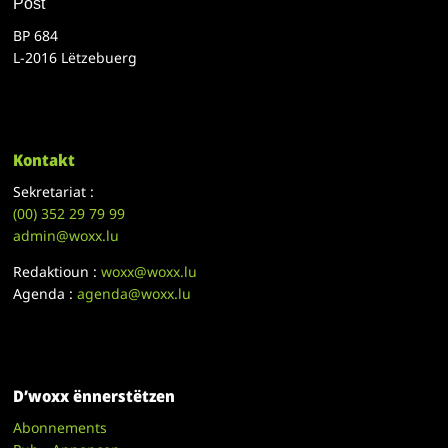
Post
BP 684
L-2016 Lëtzebuerg
Kontakt
Sekretariat :
(00)
352 29 79 99
admin@woxx.lu
Redaktioun :
woxx@woxx.lu
Agenda :
agenda@woxx.lu
D’woxx ënnerstëtzen
Abonnements