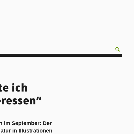
te ich
eressen“
n im September: Der
tur in Illustrationen