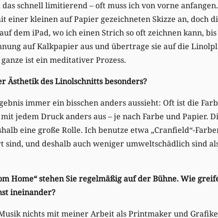
h das schnell limitierend – oft muss ich von vorne anfangen
it einer kleinen auf Papier gezeichneten Skizze an, doch d
auf dem iPad, wo ich einen Strich so oft zeichnen kann, bis 
hnung auf Kalkpapier aus und übertrage sie auf die Linolpl
ganze ist ein meditativer Prozess.
er Ästhetik des Linolschnitts besonders?
rgebnis immer ein bisschen anders aussieht: Oft ist die Far
t mit jedem Druck anders aus – je nach Farbe und Papier. D
shalb eine große Rolle. Ich benutze etwa „Cranfield“-Farben
t sind, und deshalb auch weniger umweltschädlich sind als
rom Home“ stehen Sie regelmäßig auf der Bühne. Wie greif
nst ineinander?
Musik nichts mit meiner Arbeit als Printmaker und Grafiker