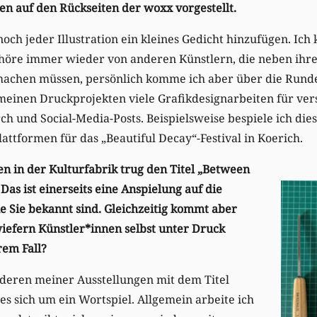
en auf den Rückseiten der woxx vorgestellt.
noch jeder Illustration ein kleines Gedicht hinzufügen. Ich
höre immer wieder von anderen Künstlern, die neben ihrer
achen müssen, persönlich komme ich aber über die Runden.
 meinen Druckprojekten viele Grafikdesignarbeiten für v
h und Social-Media-Posts. Beispielsweise bespiele ich dies
attformen für das „Beautiful Decay“-Festival in Koerich.
en in der Kulturfabrik trug den Titel „Between
Das ist einerseits eine Anspielung auf die
e Sie bekannt sind. Gleichzeitig kommt aber
wiefern Künstler*innen selbst unter Druck
rem Fall?
nderen meiner Ausstellungen mit dem Titel
es sich um ein Wortspiel. Allgemein arbeite ich