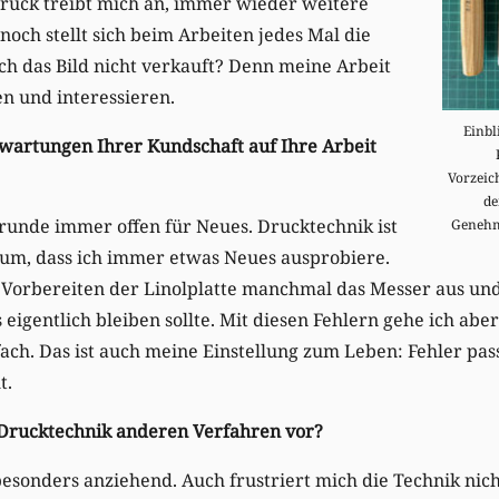
Druck treibt mich an, immer wieder weitere
noch stellt sich beim Arbeiten jedes Mal die
ich das Bild nicht verkauft? Denn meine Arbeit
n und interessieren.
Einbl
rwartungen Ihrer Kundschaft auf Ihre Arbeit
Vorzeic
de
 Grunde immer offen für Neues. Drucktechnik ist
Genehm
dium, dass ich immer etwas Neues ausprobiere.
 Vorbereiten der Linolplatte manchmal das Messer aus und
 eigentlich bleiben sollte. Mit diesen Fehlern gehe ich abe
ach. Das ist auch meine Einstellung zum Leben: Fehler pa
t.
Drucktechnik anderen Verfahren vor?
 besonders anziehend. Auch frustriert mich die Technik nich