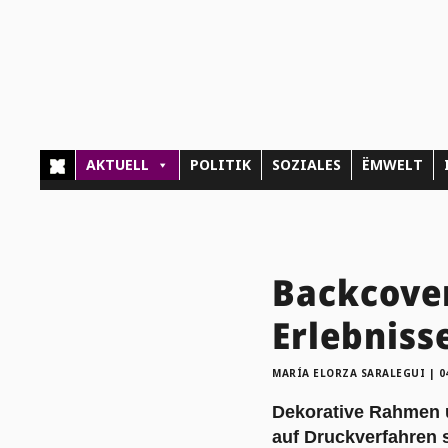
AKTUELL
POLITIK
SOZIALES
ËMWELT
Backcover
Erlebniss
MARÍA ELORZA SARALEGUI
|
0
Dekorative Rahmen 
auf Druckverfahren s