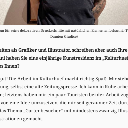
em für seine dekorativen Druckschnitte mit natürlichen Elementen bekannt. 
Damien Giudice)
iten als Grafiker und Illustrator, schreiben aber auch Ihr
uni haben Sie eine einjährige Kunstresidenz im „Kulturhu
es Ihnen?
ut! Die Arbeit im Kulturhuef macht richtig Spaß: Mir ste
ng, selbst eine alte Zeitungspresse. Ich kann in Ruhe arbei
; letztens haben mir ein paar Touristen bei der Arbeit zu
or, eine Idee umzusetzen, die mir seit geraumer Zeit durc
das Thema „Gartenbesucher“ mit mindestens zwanzig Illust
ustrationen gemacht.