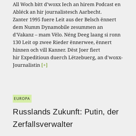
All Woch bitt d’woxx Iech an hirem Podcast en
Abléck an hir journalistesch Aarbecht.
Zanter 1995 fuere Leit aus der Belsch ënnert
dem Numm Dynamobile zesummen an
d'Vakanz – mam Vëlo. Néng Deeg laang si ronn
130 Leit op zwee Rieder ënnerwee, ënnert
hinnen och vill Kanner. Dëst Joer fiert
hir Expeditioun duerch Lëtzebuerg, an d'woxx-
Journalistin
[+]
EUROPA
Russlands Zukunft: Putin, der
Zerfallsverwalter