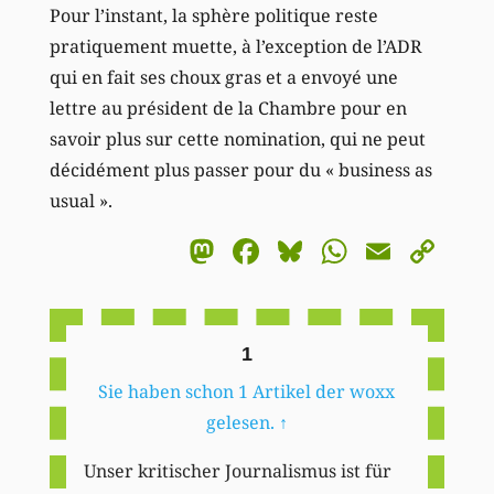
Pour l’instant, la sphère politique reste
pratiquement muette, à l’exception de l’ADR
qui en fait ses choux gras et a envoyé une
lettre au président de la Chambre pour en
savoir plus sur cette nomination, qui ne peut
décidément plus passer pour du « business as
usual ».
Mastodon
Facebook
Bluesky
WhatsA
Email
Co
Li
1
Sie haben schon 1 Artikel der woxx
gelesen.
↑
Unser kritischer Journalismus ist für