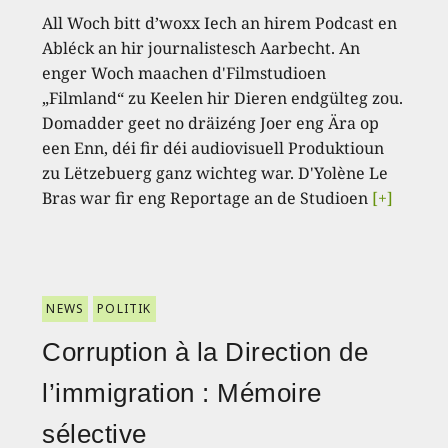
All Woch bitt d’woxx Iech an hirem Podcast en
Abléck an hir journalistesch Aarbecht. An
enger Woch maachen d'Filmstudioen
„Filmland“ zu Keelen hir Dieren endgülteg zou.
Domadder geet no dräizéng Joer eng Ära op
een Enn, déi fir déi audiovisuell Produktioun
zu Lëtzebuerg ganz wichteg war. D'Yolène Le
Bras war fir eng Reportage an de Studioen
[+]
NEWS
POLITIK
Corruption à la Direction de
l’immigration : Mémoire
sélective