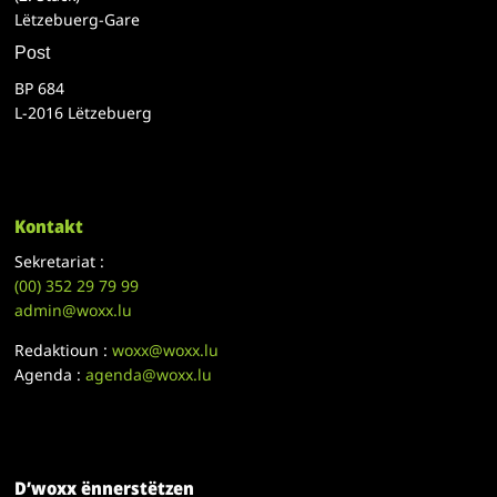
Lëtzebuerg-Gare
Post
BP 684
L-2016 Lëtzebuerg
Kontakt
Sekretariat :
(00)
352 29 79 99
admin@woxx.lu
Redaktioun :
woxx@woxx.lu
Agenda :
agenda@woxx.lu
D’woxx ënnerstëtzen