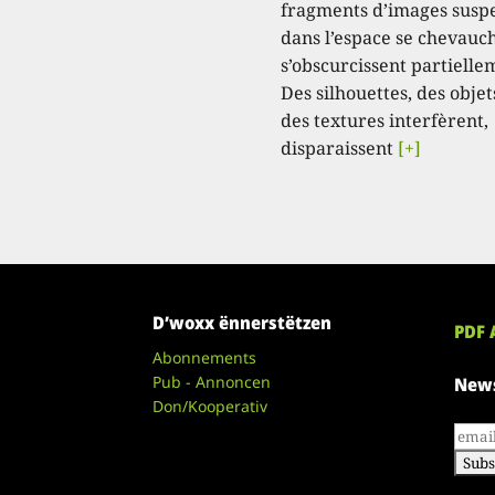
fragments d’images susp
dans l’espace se chevauc
s’obscurcissent partielle
Des silhouettes, des objet
des textures interfèrent,
disparaissent
[+]
D’woxx ënnerstëtzen
PDF 
Abonnements
Pub - Annoncen
News
Don/Kooperativ