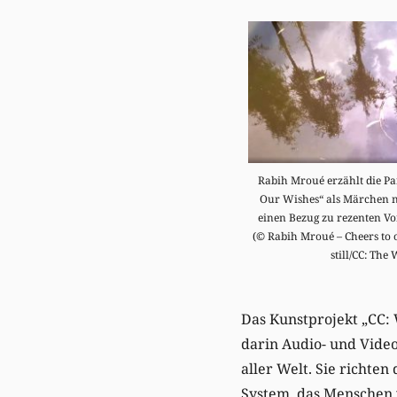
Rabih Mroué erzählt die Pa
Our Wishes“ als Märchen na
einen Bezug zu rezenten Vor
(© Rabih Mroué – Cheers to o
still/CC: The
Das Kunstprojekt „CC: 
darin Audio- und Video
aller Welt. Sie richten
System, das Menschen w