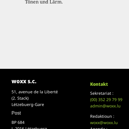
Tönen und Lärm.
woxx s.c.
Kontakt
51, avenue de la Liberté
Sekretariat :
(2. Stack)
(00)
352 29 79 99
Lëtzebuerg-Gare
admin@woxx.lu
Post
Redaktioun :
BP 684
woxx@woxx.lu
L-2016 Lëtzebuerg
Agenda :