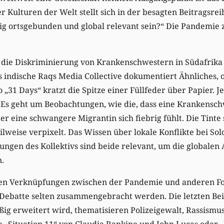
r Kulturen der Welt stellt sich in der besagten Beitragsrei
ig ortsgebunden und global relevant sein?“ Die Pandemie 
 die Diskriminierung von Krankenschwestern in Südafrika
 indische Raqs Media Collective dokumentiert Ähnliches, 
 „31 Days“ kratzt die Spitze einer Füllfeder über Papier. J
t. Es geht um Beobachtungen, wie die, dass eine Krankens
er eine schwangere Migrantin sich fiebrig fühlt. Die Tinte 
teilweise verpixelt. Das Wissen über lokale Konflikte bei S
ungen des Kollektivs sind beide relevant, um die globale
.
hen Verknüpfungen zwischen der Pandemie und anderen F
n Debatte selten zusammengebracht werden. Die letzten Bei
ßig erweitert wird, thematisieren Polizeigewalt, Rassismu
e „Situation 11“ von Claudia Rankine und John Lucas oder „