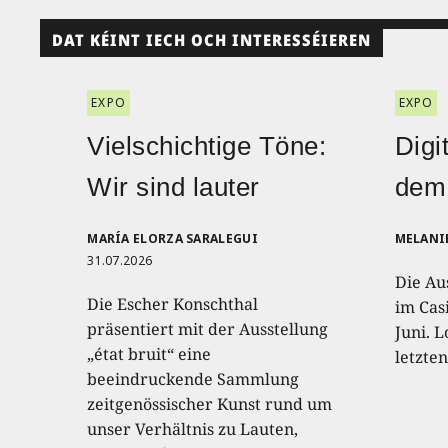
DAT KÉINT IECH OCH INTERESSÉIEREN
EXPO
EXPO
Vielschichtige Töne:
Digi
Wir sind lauter
dem
MARÍA ELORZA SARALEGUI
MELANI
31.07.2026
Die Au
Die Escher Konschthal
im Casi
präsentiert mit der Ausstellung
Juni. L
„état bruit“ eine
letzte
beeindruckende Sammlung
zeitgenössischer Kunst rund um
unser Verhältnis zu Lauten,