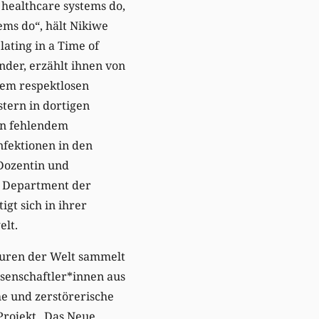
 healthcare systems do,
ems do“, hält Nikiwe
lating in a Time of
inder, erzählt ihnen von
dem respektlosen
tern in dortigen
on fehlendem
nfektionen in den
 Dozentin und
y Department der
gt sich in ihrer
elt.
turen der Welt sammelt
senschaftler*innen aus
che und zerstörerische
Projekt „Das Neue