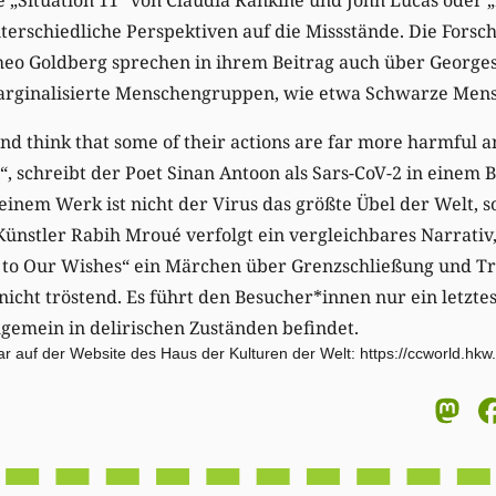
terschiedliche Perspektiven auf die Missstände. Die Fors
eo Goldberg sprechen in ihrem Beitrag auch über Georges
marginalisierte Menschengruppen, wie etwa Schwarze Mens
and think that some of their actions are far more harmful a
“, schreibt der Poet Sinan Antoon als Sars-CoV-2 in einem 
einem Werk ist nicht der Virus das größte Übel der Welt, s
 Künstler Rabih Mroué verfolgt ein vergleichbares Narrati
s to Our Wishes“ ein Märchen über Grenzschließung und Tr
 nicht tröstend. Es führt den Besucher*innen nur ein letzte
llgemein in delirischen Zuständen befindet.
ar auf der Website des Haus der Kulturen der Welt: https://ccworld.hkw
M