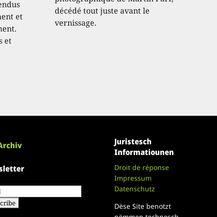
endus
décédé tout juste avant le
hent et
vernissage.
ment.
s et
Juristesch
Archiv
Informatiounen
Droit de réponse
letter
Impressum
Datenschutz
Dëse Site benotzt
nëmmen technesch