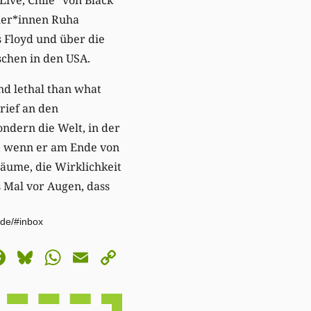
cher*innen Ruha
 Floyd und über die
chen in den USA.
nd lethal than what
Brief an den
ondern die Welt, in der
v, wenn er am Ende von
äume, die Wirklichkeit
s Mal vor Augen, dass
.de/#inbox
astodon
Facebook
Bluesky
WhatsApp
Email
Copy
Link