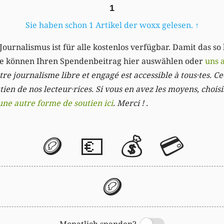
1
Sie haben schon 1 Artikel der woxx gelesen.
↑
Journalismus ist für alle kostenlos verfügbar. Damit das so
Sie können Ihren Spendenbeitrag hier auswählen oder
uns 
re journalisme libre et engagé est accessible à tous·tes. Cec
ien de nos lecteur·rices. Si vous en avez les moyens, chois
une autre forme de soutien ici
. Merci ! .
🪙
💶
💰
💳
🪙