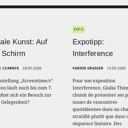
EXPO
tale Kunst: Auf
Expotipp:
 Schirm
Interference
E CZARNIK
28.05.2026
FABIEN GRASSER
13.05.2026
sstellung „Screentime/s“
Pour son exposition
no läuft noch bis zum 7.
Interference, Giulia Thin
ohnt sich ein Besuch zur
choisit de présenter ses 
n Gelegenheit?
issues de rencontres
quotidiennes dans un c
stratifié plutôt que dans
séquence linéaire. Des