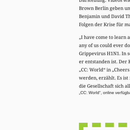
Brown Berlin geben un
Benjamin und David Th
Folgen der Krise für 
„I have come to learn 
any of us could ever do
Grippevirus H1N1. In s
er entstanden ist. Der
„CC: World“ in „Cheer
werden, erzählt. Es ist
die Gesellschaft sich a
„CC: World“, online verfügb