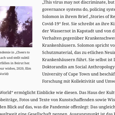
„This virus may not discriminate, but
governance systems do, policing syst
Solomon in ihrem Brief „Stories of Re
Covid-19“ fest. Sie schreibt an ihre K
der Wassernot in Kapstadt und von 
Verhalten gegenüber Krankenschwes
Krankenhäusern. Solomon spricht v
Schutzmaterial, das zu etlichen Neui
ndemie in „Cheers to
ch und stellt subtil
Krankenhäusern führt. Sie selbst ist
fällen in Beirut her.
Doktorandin am Social Anthropolog
ur wishes, 2020, film
University of Cape Town und beschäfti
 World)
Forschung mit Kollektivität und Umw
World“ ermöglicht Einblicke wie diesen. Das Haus der Kul
beiträge, Fotos und Texte von Kunstschaffenden sowie Wis
 den Blick auf das, was die Pandemie offenlegt: Das unglei
eltweit eine Gesellschaft nennen. Ausgangspunkt ist das 