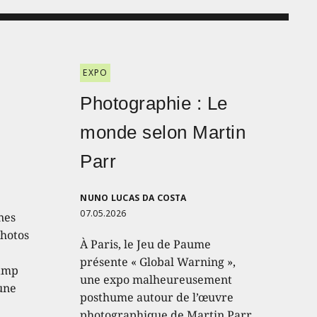
EXPO
Photographie : Le
monde selon Martin
Parr
NUNO LUCAS DA COSTA
07.05.2026
nes
photos
À Paris, le Jeu de Paume
présente « Global Warning »,
hamp
une expo malheureusement
 une
posthume autour de l’œuvre
photographique de Martin Parr,