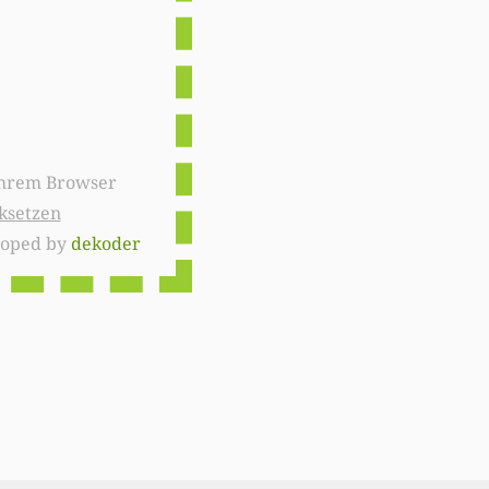
ksetzen
loped by
dekoder