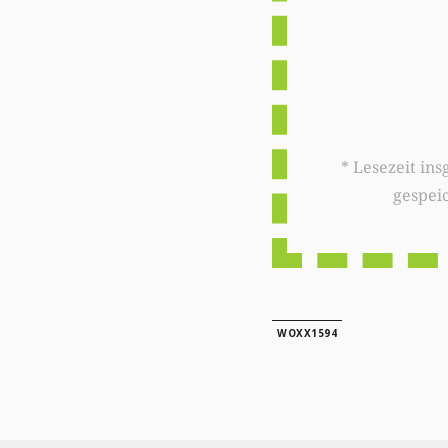
* Lesezeit insgesamt auf woxx.lu: 
gespei
WOXX1594