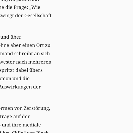
he die Frage: „Wie
zwingt der Gesellschaft
 und über
ohne aber einen Ort zu
emand schreibt an sich
chwester nach mehreren
spritzt dabei übers
olomon und die
n Auswirkungen der
ormen von Zerstörung,
träge auf der
s und ihre mediale
Live, Chile“ von Black