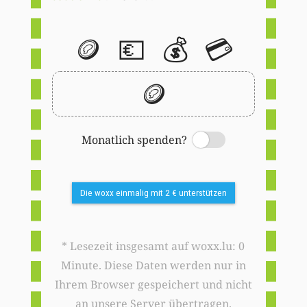
🪙
💶
💰
💳
🪙
Monatlich spenden?
Switch
Die woxx einmalig mit 2 € unterstützen
* Lesezeit insgesamt auf woxx.lu: 0
Minute. Diese Daten werden nur in
Ihrem Browser gespeichert und nicht
an unsere Server übertragen.