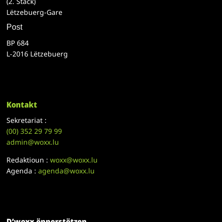
(2. Stack)
Lëtzebuerg-Gare
Post
BP 684
L-2016 Lëtzebuerg
Kontakt
Sekretariat :
(00)
352 29 79 99
admin@woxx.lu
Redaktioun :
woxx@woxx.lu
Agenda :
agenda@woxx.lu
D’woxx ënnerstëtzen