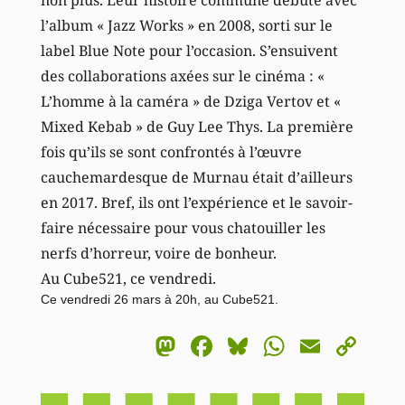
l’album « Jazz Works » en 2008, sorti sur le
label Blue Note pour l’occasion. S’ensuivent
des collaborations axées sur le cinéma : «
L’homme à la caméra » de Dziga Vertov et «
Mixed Kebab » de Guy Lee Thys. La première
fois qu’ils se sont confrontés à l’œuvre
cauchemardesque de Murnau était d’ailleurs
en 2017. Bref, ils ont l’expérience et le savoir-
faire nécessaire pour vous chatouiller les
nerfs d’horreur, voire de bonheur.
Au Cube521, ce vendredi.
Ce vendredi 26 mars à 20h, au Cube521.
Mastodon
Facebook
Bluesky
WhatsA
Email
Co
Li