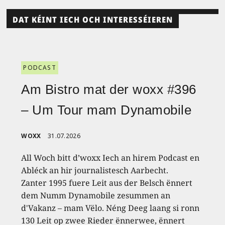
DAT KÉINT IECH OCH INTERESSÉIEREN
PODCAST
Am Bistro mat der woxx #396
– Um Tour mam Dynamobile
WOXX
31.07.2026
All Woch bitt d’woxx Iech an hirem Podcast en
Abléck an hir journalistesch Aarbecht.
Zanter 1995 fuere Leit aus der Belsch ënnert
dem Numm Dynamobile zesummen an
d'Vakanz – mam Vëlo. Néng Deeg laang si ronn
130 Leit op zwee Rieder ënnerwee, ënnert