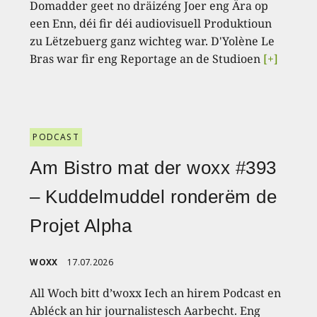
Domadder geet no dräizéng Joer eng Ära op
een Enn, déi fir déi audiovisuell Produktioun
zu Lëtzebuerg ganz wichteg war. D'Yolène Le
Bras war fir eng Reportage an de Studioen
[+]
PODCAST
Am Bistro mat der woxx #393
– Kuddelmuddel ronderëm de
Projet Alpha
WOXX
17.07.2026
All Woch bitt d’woxx Iech an hirem Podcast en
Abléck an hir journalistesch Aarbecht. Eng