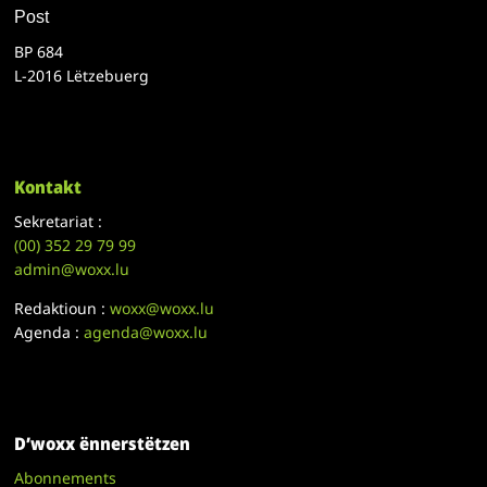
Post
BP 684
L-2016 Lëtzebuerg
Kontakt
Sekretariat :
(00)
352 29 79 99
admin@woxx.lu
Redaktioun :
woxx@woxx.lu
Agenda :
agenda@woxx.lu
D’woxx ënnerstëtzen
Abonnements