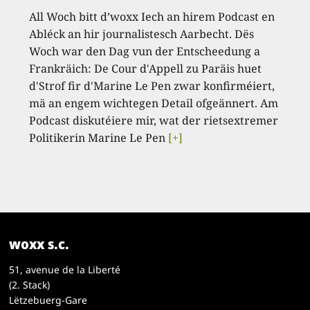
All Woch bitt d’woxx Iech an hirem Podcast en
Abléck an hir journalistesch Aarbecht. Dës
Woch war den Dag vun der Entscheedung a
Frankräich: De Cour d'Appell zu Paräis huet
d'Strof fir d'Marine Le Pen zwar konfirméiert,
mä an engem wichtegen Detail ofgeännert. Am
Podcast diskutéiere mir, wat der rietsextremer
Politikerin Marine Le Pen
[+]
woxx s.c.
51, avenue de la Liberté
(2. Stack)
Lëtzebuerg-Gare