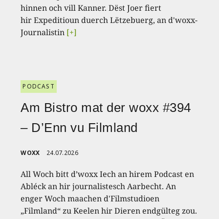
hinnen och vill Kanner. Dëst Joer fiert
hir Expeditioun duerch Lëtzebuerg, an d'woxx-
Journalistin
[+]
PODCAST
Am Bistro mat der woxx #394
– D’Enn vu Filmland
WOXX
24.07.2026
All Woch bitt d’woxx Iech an hirem Podcast en
Abléck an hir journalistesch Aarbecht. An
enger Woch maachen d'Filmstudioen
„Filmland“ zu Keelen hir Dieren endgülteg zou.