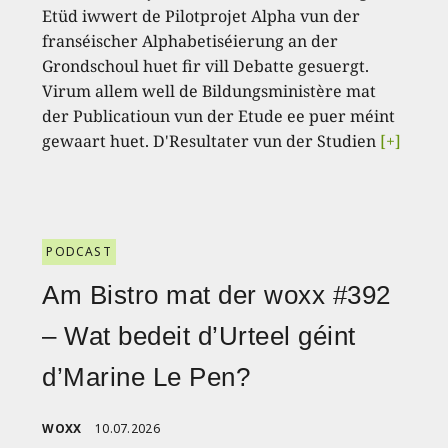
Etüd iwwert de Pilotprojet Alpha vun der
franséischer Alphabetiséierung an der
Grondschoul huet fir vill Debatte gesuergt.
Virum allem well de Bildungsministère mat
der Publicatioun vun der Etude ee puer méint
gewaart huet. D'Resultater vun der Studien
[+]
PODCAST
Am Bistro mat der woxx #392
– Wat bedeit d’Urteel géint
d’Marine Le Pen?
WOXX
10.07.2026