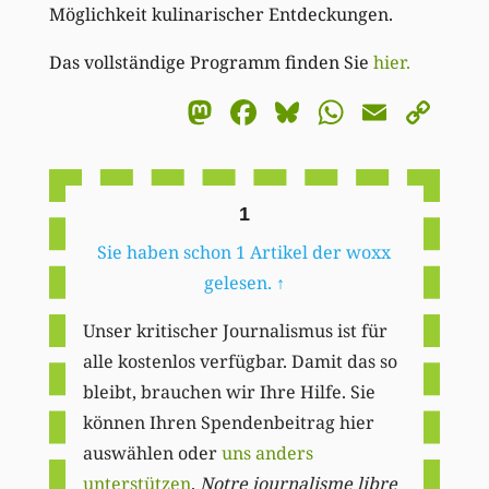
Möglichkeit kulinarischer Entdeckungen.
Das vollständige Programm finden Sie
hier.
Mastodon
Facebook
Bluesky
WhatsA
Email
Co
Li
1
Sie haben schon 1 Artikel der woxx
gelesen.
↑
Unser kritischer Journalismus ist für
alle kostenlos verfügbar. Damit das so
bleibt, brauchen wir Ihre Hilfe. Sie
können Ihren Spendenbeitrag hier
auswählen oder
uns anders
unterstützen
.
Notre journalisme libre