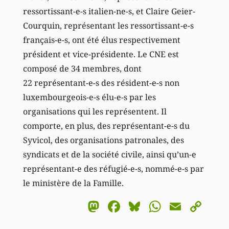
ressortissant-e-s italien-ne-s, et Claire Geier-
Courquin, représentant les ressortissant-e-s
français-e-s, ont été élus respectivement
président et vice-présidente. Le CNE est
composé de 34 membres, dont
22 représentant-e-s des résident-e-s non
luxembourgeois-e-s élu-e-s par les
organisations qui les représentent. Il
comporte, en plus, des représentant-e-s du
Syvicol, des organisations patronales, des
syndicats et de la société civile, ainsi qu’un-e
représentant-e des réfugié-e-s, nommé-e-s par
le ministère de la Famille.
Mastodon
Facebook
Bluesky
WhatsA
Email
Co
Li