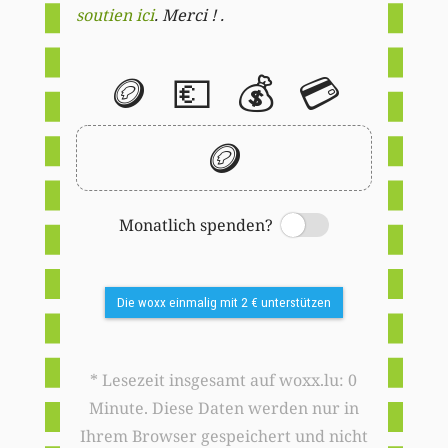
soutien ici
. Merci ! .
🪙
💶
💰
💳
🪙
Monatlich spenden?
Switch
Die woxx einmalig mit 2 € unterstützen
* Lesezeit insgesamt auf woxx.lu: 0
Minute. Diese Daten werden nur in
Ihrem Browser gespeichert und nicht