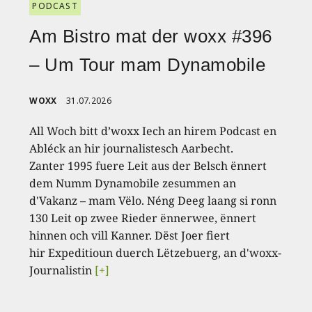
PODCAST
Am Bistro mat der woxx #396
– Um Tour mam Dynamobile
WOXX
31.07.2026
All Woch bitt d’woxx Iech an hirem Podcast en
Abléck an hir journalistesch Aarbecht.
Zanter 1995 fuere Leit aus der Belsch ënnert
dem Numm Dynamobile zesummen an
d'Vakanz – mam Vëlo. Néng Deeg laang si ronn
130 Leit op zwee Rieder ënnerwee, ënnert
hinnen och vill Kanner. Dëst Joer fiert
hir Expeditioun duerch Lëtzebuerg, an d'woxx-
Journalistin
[+]