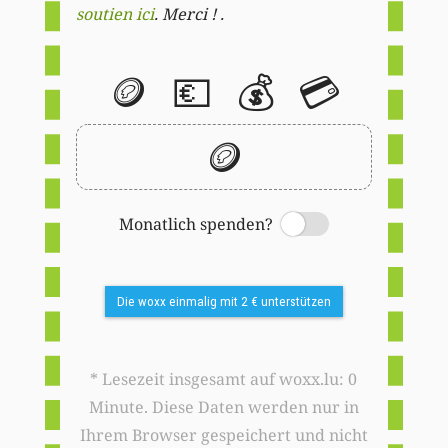
soutien ici
. Merci ! .
🪙
💶
💰
💳
🪙
Monatlich spenden?
Switch
Die woxx einmalig mit 2 € unterstützen
* Lesezeit insgesamt auf woxx.lu: 0
Minute. Diese Daten werden nur in
Ihrem Browser gespeichert und nicht