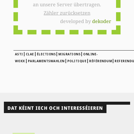
an unsere Server übertragen.
Zähler zurücksetzen
developed by
dekoder
|
|
|
|
ASTI
CLAE
ÉLECTIONS
MIGRATIONS
ONLINE-
|
|
|
|
WOXX
PARLAMENTSWAHLEN
POLITIQUE
RÉFÉRENDUM
REFEREND
DAT KÉINT IECH OCH INTERESSÉIEREN