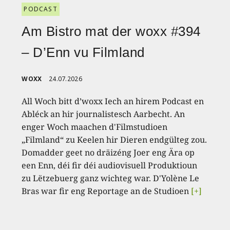
PODCAST
Am Bistro mat der woxx #394
– D’Enn vu Filmland
WOXX
24.07.2026
All Woch bitt d’woxx Iech an hirem Podcast en
Abléck an hir journalistesch Aarbecht. An
enger Woch maachen d'Filmstudioen
„Filmland“ zu Keelen hir Dieren endgülteg zou.
Domadder geet no dräizéng Joer eng Ära op
een Enn, déi fir déi audiovisuell Produktioun
zu Lëtzebuerg ganz wichteg war. D'Yolène Le
Bras war fir eng Reportage an de Studioen
[+]