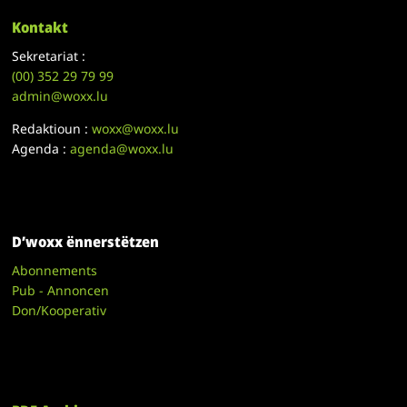
Kontakt
Sekretariat :
(00)
352 29 79 99
admin@woxx.lu
Redaktioun :
woxx@woxx.lu
Agenda :
agenda@woxx.lu
D’woxx ënnerstëtzen
Abonnements
Pub - Annoncen
Don/Kooperativ