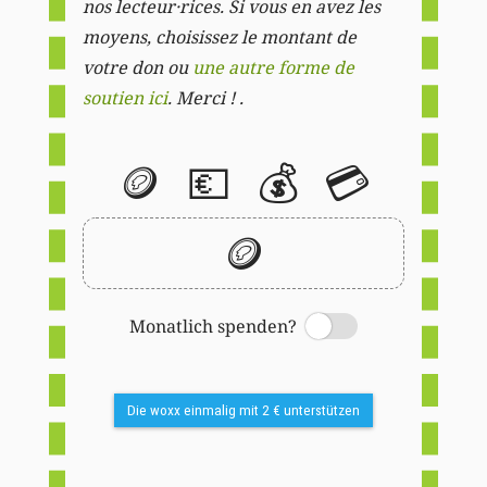
nos lecteur·rices. Si vous en avez les
moyens, choisissez le montant de
votre don ou
une autre forme de
soutien ici
. Merci ! .
🪙
💶
💰
💳
🪙
Monatlich spenden?
Switch
Die woxx einmalig mit 2 € unterstützen