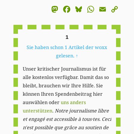
Mastodon
Facebook
Bluesky
WhatsA
Email
Co
Li
1
Sie haben schon 1 Artikel der woxx
gelesen.
↑
Unser kritischer Journalismus ist für
alle kostenlos verfügbar. Damit das so
bleibt, brauchen wir Ihre Hilfe. Sie
können Ihren Spendenbeitrag hier
auswählen oder
uns anders
unterstützen
.
Notre journalisme libre
et engagé est accessible à tous·tes. Ceci
n'est possible que grâce au soutien de