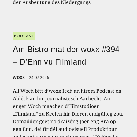
der Ausbeutung des Niedergangs.
PODCAST
Am Bistro mat der woxx #394
– D’Enn vu Filmland
WOXX
24.07.2026
All Woch bitt d’woxx Iech an hirem Podcast en
Abléck an hir journalistesch Aarbecht. An
enger Woch maachen d'Filmstudioen
„Filmland“ zu Keelen hir Dieren endgülteg zou.
Domadder geet no dräizéng Joer eng Ära op
een Enn, déi fir déi audiovisuell Produktioun
zu Lëtzebuerg ganz wichteg war. D'Yolène Le