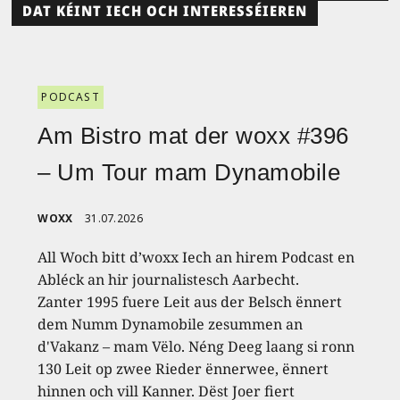
DAT KÉINT IECH OCH INTERESSÉIEREN
PODCAST
Am Bistro mat der woxx #396
– Um Tour mam Dynamobile
WOXX
31.07.2026
All Woch bitt d’woxx Iech an hirem Podcast en
Abléck an hir journalistesch Aarbecht.
Zanter 1995 fuere Leit aus der Belsch ënnert
dem Numm Dynamobile zesummen an
d'Vakanz – mam Vëlo. Néng Deeg laang si ronn
130 Leit op zwee Rieder ënnerwee, ënnert
hinnen och vill Kanner. Dëst Joer fiert