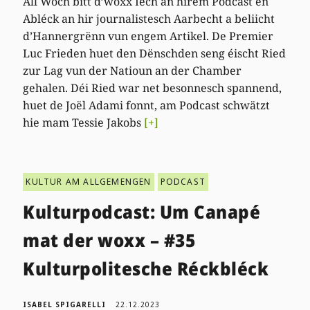
All Woch bitt d’woxx Iech an hirem Podcast en
Abléck an hir journalistesch Aarbecht a beliicht
d’Hannergrënn vun engem Artikel. De Premier
Luc Frieden huet den Dënschden seng éischt Ried
zur Lag vun der Natioun an der Chamber
gehalen. Déi Ried war net besonnesch spannend,
huet de Joël Adami fonnt, am Podcast schwätzt
hie mam Tessie Jakobs
[+]
KULTUR AM ALLGEMENGEN
PODCAST
Kulturpodcast: Um Canapé
mat der woxx – #35
Kulturpolitesche Réckbléck
ISABEL SPIGARELLI
22.12.2023