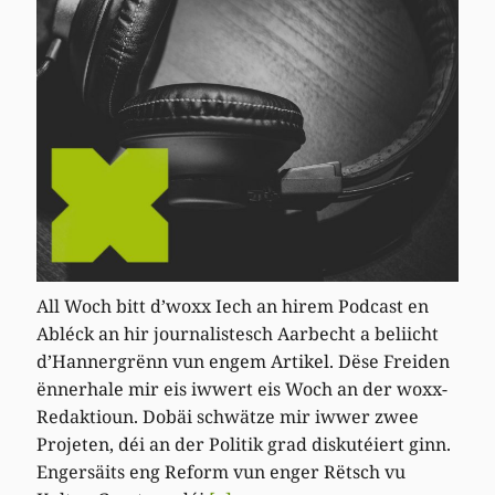
All Woch bitt d’woxx Iech an hirem Podcast en
Abléck an hir journalistesch Aarbecht a beliicht
d’Hannergrënn vun engem Artikel. Dëse Freiden
ënnerhale mir eis iwwert eis Woch an der woxx-
Redaktioun. Dobäi schwätze mir iwwer zwee
Projeten, déi an der Politik grad diskutéiert ginn.
Engersäits eng Reform vun enger Rëtsch vu