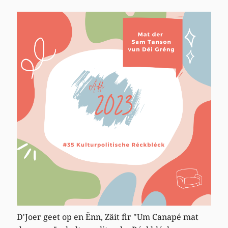
D'Joer geet op en Ënn, Zäit fir "Um Canapé mat