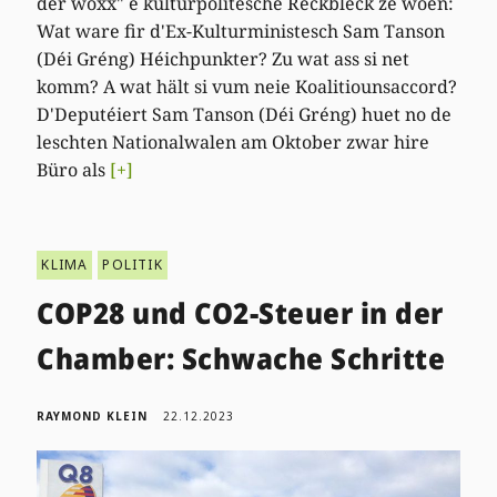
der woxx" e kulturpolitesche Réckbléck ze woen:
Wat ware fir d'Ex-Kulturministesch Sam Tanson
(Déi Gréng) Héichpunkter? Zu wat ass si net
komm? A wat hält si vum neie Koalitiounsaccord?
D'Deputéiert Sam Tanson (Déi Gréng) huet no de
leschten Nationalwalen am Oktober zwar hire
Büro als
[+]
KLIMA
POLITIK
COP28 und CO2-Steuer in der
Chamber: Schwache Schritte
RAYMOND KLEIN
22.12.2023