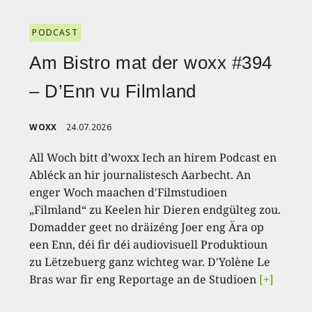
PODCAST
Am Bistro mat der woxx #394
– D’Enn vu Filmland
WOXX
24.07.2026
All Woch bitt d’woxx Iech an hirem Podcast en
Abléck an hir journalistesch Aarbecht. An
enger Woch maachen d'Filmstudioen
„Filmland“ zu Keelen hir Dieren endgülteg zou.
Domadder geet no dräizéng Joer eng Ära op
een Enn, déi fir déi audiovisuell Produktioun
zu Lëtzebuerg ganz wichteg war. D'Yolène Le
Bras war fir eng Reportage an de Studioen
[+]