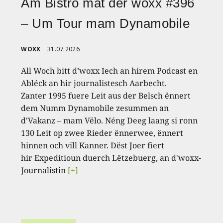
Am Bistro mat der woxx #396
– Um Tour mam Dynamobile
WOXX
31.07.2026
All Woch bitt d’woxx Iech an hirem Podcast en
Abléck an hir journalistesch Aarbecht.
Zanter 1995 fuere Leit aus der Belsch ënnert
dem Numm Dynamobile zesummen an
d'Vakanz – mam Vëlo. Néng Deeg laang si ronn
130 Leit op zwee Rieder ënnerwee, ënnert
hinnen och vill Kanner. Dëst Joer fiert
hir Expeditioun duerch Lëtzebuerg, an d'woxx-
Journalistin
[+]