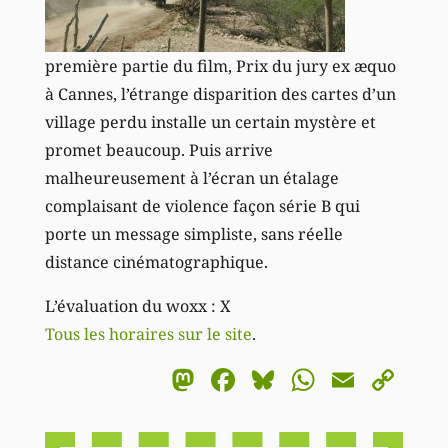
première partie du film, Prix du jury ex æquo
à Cannes, l’étrange disparition des cartes d’un
village perdu installe un certain mystère et
promet beaucoup. Puis arrive
malheureusement à l’écran un étalage
complaisant de violence façon série B qui
porte un message simpliste, sans réelle
distance cinématographique.
L’évaluation du woxx : X
Tous les horaires sur le site
.
Mastodon
Facebook
Bluesky
WhatsA
Email
Co
Li