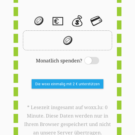
🪙
💶
💰
💳
🪙
Monatlich spenden?
Switch
Die woxx einmalig mit 2 € unterstützen
* Lesezeit insgesamt auf woxx.lu: 0
Minute. Diese Daten werden nur in
Ihrem Browser gespeichert und nicht
an unsere Server übertragen.