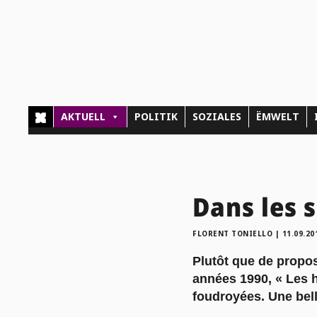
AKTUELL
POLITIK
SOZIALES
ËMWELT
Dans les s
FLORENT TONIELLO
|
11.09.20
Plutôt que de propos
années 1990, « Les 
foudroyées. Une bell