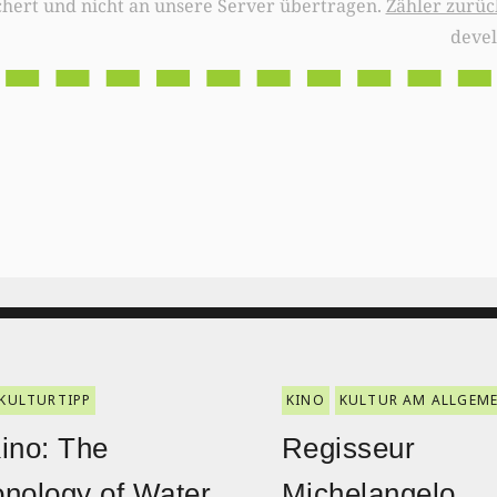
chert und nicht an unsere Server übertragen.
Zähler zurüc
deve
KULTURTIPP
KINO
KULTUR AM ALLGEM
ino: The
Regisseur
nology of Water
Michelangelo