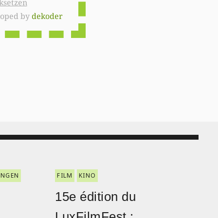
ksetzen
loped by
dekoder
ENGEN
FILM
KINO
15e édition du
LuxFilmFest :