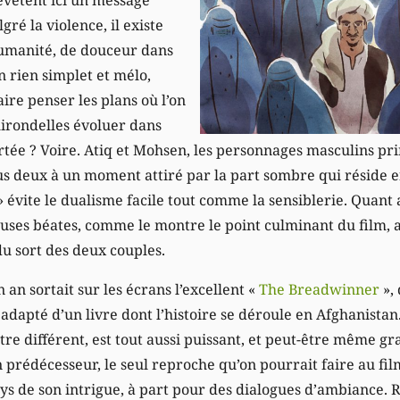
gré la violence, il existe
humanité, de douceur dans
 rien simplet et mélo,
ire penser les plans où l’on
irondelles évoluer dans
tée ? Voire. Atiq et Mohsen, les personnages masculins pri
us deux à un moment attiré par la part sombre qui réside en
» évite le dualisme facile tout comme la sensiblerie. Quant
pouses béates, comme le montre le point culminant du film, 
du sort des deux couples.
 an sortait sur les écrans l’excellent «
The Breadwinner
»,
adapté d’un livre dont l’histoire se déroule en Afghanistan
tre différent, est tout aussi puissant, et peut-être même 
prédécesseur, le seul reproche qu’on pourrait faire au fil
ays de son intrigue, à part pour des dialogues d’ambiance. 