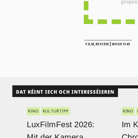
gespei
|
FILM_REVIEW
WOXX1545
DAT KÉINT IECH OCH INTERESSÉIEREN
KINO
KULTURTIPP
KINO
LuxFilmFest 2026:
Im K
Mit der Kamera
Chro