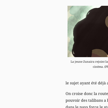
La jeune Zunaira rejoint la
cinéma. (P
le sujet ayant été déj
On croise donc la rout
pouvoir des talibans a b
dans le pays force le st