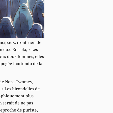
ncipaux, n’ont rien de
 eux. En cela, « Les
 aux deux femmes, elles
apogée inattendu de la
 de Nora Twomey,
. « Les hirondelles de
graphiquement plus
m serait de ne pas
Reproche de puriste,