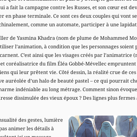
i a fait la campagne contre les Russes, et son cœur est de
ncer en phase terminale. Ce sont ces deux couples qui vont se 
hinalement, comme un automate, participer à une lapidat
seller de ­Yasmina Khadra (nom de plume de ­Mohammed Mo
iliser l’animation, à condition que les personnages soient 
incarnent. C’est ainsi que les visages créés par l’animatric
) et coréalisatrice du film Éléa Gobbé-­Mévellec emprunten
s qui leur prêtent vie. Côté dessin, la réalité crue de ces
ve auréolée d’un halo de beauté pastel – ce qui pourrait ch
harme indéniable au long métrage. Comment sinon évoque
dresse dissimulée des vieux époux ? Des lignes plus ferme
ensualité des gestes, lumière
pas animer les détails à
revêtent ici un message