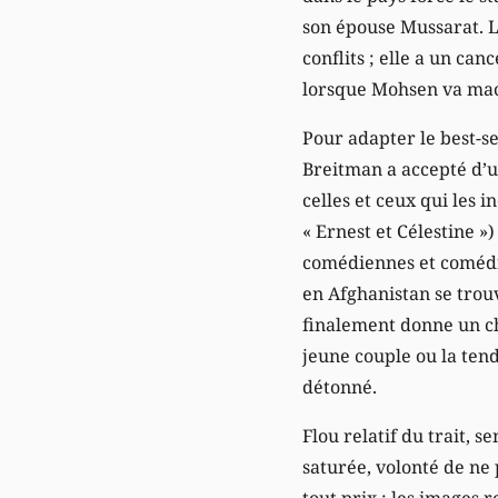
son épouse Mussarat. Lu
conflits ; elle a un ca
lorsque Mohsen va mac
Pour adapter le best-
Breitman a accepté d’ut
celles et ceux qui les 
« Ernest et Célestine »
comédiennes et comédien
en Afghanistan se trou
finalement donne un c
jeune couple ou la ten
détonné.
Flou relatif du trait, s
saturée, volonté de ne 
tout prix : les images 