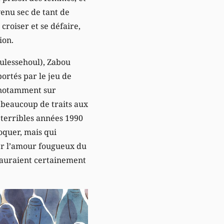
venu sec de tant de
croiser et se défaire,
ion.
ulessehoul), Zabou
portés par le jeu de
e (notamment sur
t beaucoup de traits aux
 terribles années 1990
oquer, mais qui
r l’amour fougueux du
s auraient certainement