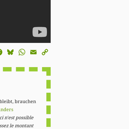
astodon
Facebook
Bluesky
WhatsApp
Email
Copy
Link
 bleibt, brauchen
anders
i n'est possible
issez le montant