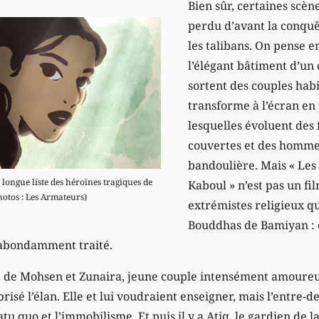
Bien sûr, certaines scèn
perdu d’avant la conquê
les talibans. On pense en
l’élégant bâtiment d’un
sortent des couples habil
transforme à l’écran en
lesquelles évoluent de
couvertes et des hommes
bandoulière. Mais « Les
 longue liste des héroïnes tragiques de
Kaboul » n’est pas un fi
hotos : Les Armateurs)
extrémistes religieux q
Bouddhas de Bamiyan : c
à abondamment traité.
e de Mohsen et Zunaira, jeune couple intensément amoureu
risé l’élan. Elle et lui voudraient enseigner, mais l’entre-de
atu quo et l’immobilisme. Et puis il y a Atiq, le gardien de 