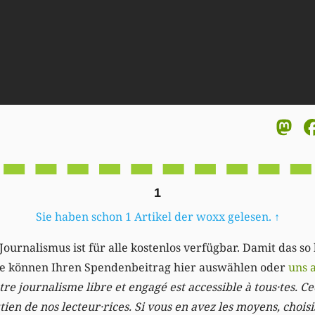
M
1
Sie haben schon 1 Artikel der woxx gelesen.
↑
Journalismus ist für alle kostenlos verfügbar. Damit das so
Sie können Ihren Spendenbeitrag hier auswählen oder
uns 
re journalisme libre et engagé est accessible à tous·tes. Cec
ien de nos lecteur·rices. Si vous en avez les moyens, chois