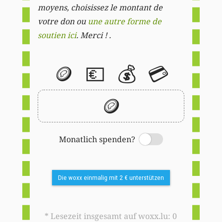
moyens, choisissez le montant de
votre don ou
une autre forme de
soutien ici
. Merci ! .
🪙
💶
💰
💳
🪙
Monatlich spenden?
Switch
Die woxx einmalig mit 2 € unterstützen
* Lesezeit insgesamt auf woxx.lu: 0