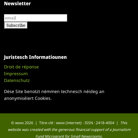
Newsletter
Juristesch Informatiounen
Droit de réponse
Impressum
Datenschutz
Dëse Site benotzt nëmmen technesch néideg an
anonymiséiert Cookies.
© woxx 2026 | Titre-clé : woxx (internet) - ISSN : 2418-4004 |
This
website was created with the generous financial support of a Journalism
Fund Microgrant for Small Newsrooms.