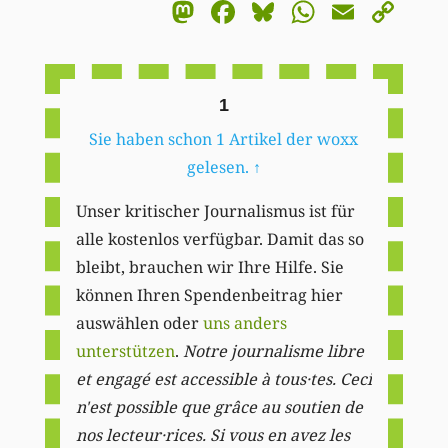
Mastodon
Facebook
Bluesky
WhatsA
Email
Co
Li
1
Sie haben schon 1 Artikel der woxx
gelesen.
↑
Unser kritischer Journalismus ist für
alle kostenlos verfügbar. Damit das so
bleibt, brauchen wir Ihre Hilfe. Sie
können Ihren Spendenbeitrag hier
auswählen oder
uns anders
unterstützen
.
Notre journalisme libre
et engagé est accessible à tous·tes. Ceci
n'est possible que grâce au soutien de
nos lecteur·rices. Si vous en avez les