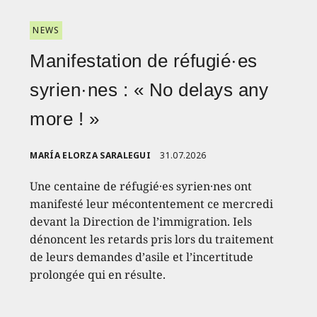
NEWS
Manifestation de réfugié·es
syrien·nes : « No delays any
more ! »
MARÍA ELORZA SARALEGUI
31.07.2026
Une centaine de réfugié·es syrien·nes ont
manifesté leur mécontentement ce mercredi
devant la Direction de l’immigration. Iels
dénoncent les retards pris lors du traitement
de leurs demandes d’asile et l’incertitude
prolongée qui en résulte.