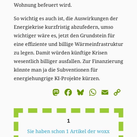
Wohnung befeuert wird.
So wichtig es auch ist, die Auswirkungen der
Energiekrise kurzfristig abzufedern, umso
wichtiger wäre es, jetzt den Grundstein für
eine effiziente und billige Wärmeinfrastruktur
zu legen. Damit würden künftige Krisen
wesentlich billiger ausfallen. Zur Finanzierung
könnte man ja die Subventionen für
energiehungrige KI-Projekte kürzen.
Mastodon
Facebook
Bluesky
WhatsA
Email
Co
Li
1
Sie haben schon 1 Artikel der woxx