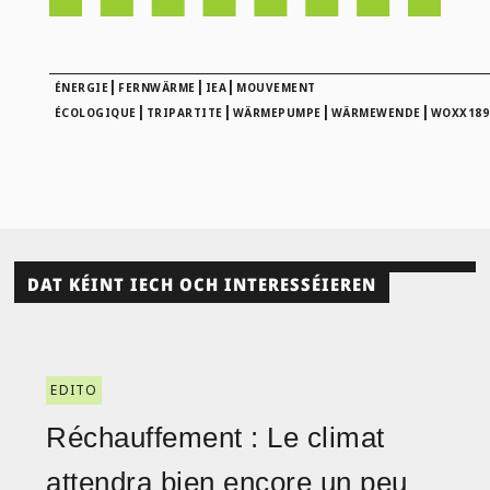
|
|
|
ÉNERGIE
FERNWÄRME
IEA
MOUVEMENT
|
|
|
|
ÉCOLOGIQUE
TRIPARTITE
WÄRMEPUMPE
WÄRMEWENDE
WOXX189
DAT KÉINT IECH OCH INTERESSÉIEREN
EDITO
Réchauffement : Le climat
attendra bien encore un peu