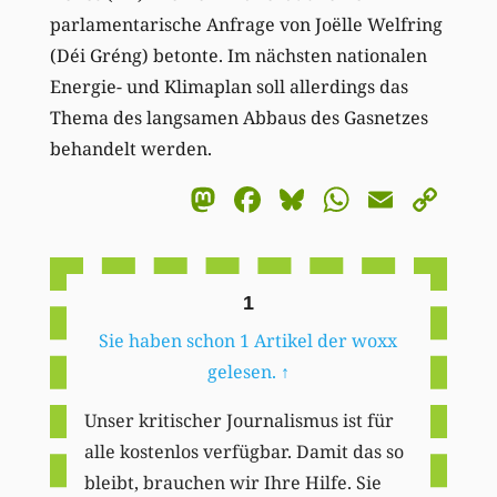
parlamentarische Anfrage von Joëlle Welfring
(Déi Gréng) betonte. Im nächsten nationalen
Energie- und Klimaplan soll allerdings das
Thema des langsamen Abbaus des Gasnetzes
behandelt werden.
Mastodon
Facebook
Bluesky
WhatsA
Email
Co
Li
1
Sie haben schon 1 Artikel der woxx
gelesen.
↑
Unser kritischer Journalismus ist für
alle kostenlos verfügbar. Damit das so
bleibt, brauchen wir Ihre Hilfe. Sie