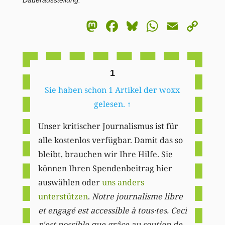
Mastodon
Facebook
Bluesky
WhatsA
Email
Co
Li
1
Sie haben schon 1 Artikel der woxx
gelesen.
↑
Unser kritischer Journalismus ist für
alle kostenlos verfügbar. Damit das so
bleibt, brauchen wir Ihre Hilfe. Sie
können Ihren Spendenbeitrag hier
auswählen oder
uns anders
unterstützen
.
Notre journalisme libre
et engagé est accessible à tous·tes. Ceci
n'est possible que grâce au soutien de