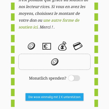
nos lecteur·rices. Si vous en avez les
moyens, choisissez le montant de
votre don ou
une autre forme de
soutien ici
. Merci ! .
🪙
💶
💰
💳
🪙
Monatlich spenden?
Switch
Die woxx einmalig mit 2 € unterstützen