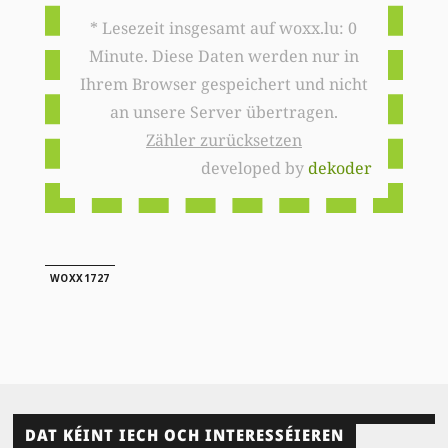
* Lesezeit insgesamt auf woxx.lu: 0
Minute. Diese Daten werden nur in
Ihrem Browser gespeichert und nicht
an unsere Server übertragen.
Zähler zurücksetzen
developed by
dekoder
WOXX1727
DAT KÉINT IECH OCH INTERESSÉIEREN