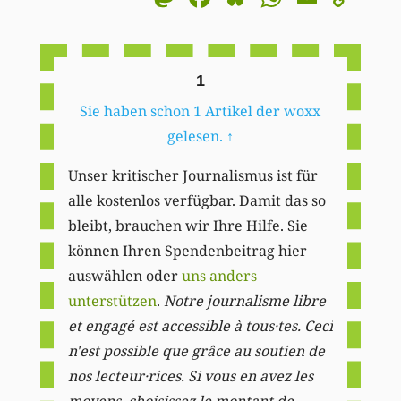
Li
1
Sie haben schon 1 Artikel der woxx
gelesen.
↑
Unser kritischer Journalismus ist für
alle kostenlos verfügbar. Damit das so
bleibt, brauchen wir Ihre Hilfe. Sie
können Ihren Spendenbeitrag hier
auswählen oder
uns anders
unterstützen
.
Notre journalisme libre
et engagé est accessible à tous·tes. Ceci
n'est possible que grâce au soutien de
nos lecteur·rices. Si vous en avez les
moyens, choisissez le montant de