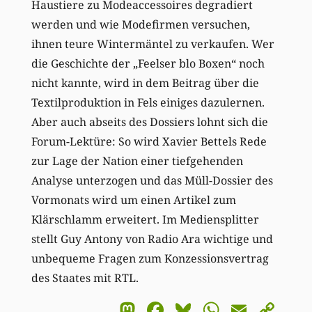
Haustiere zu Modeaccessoires degradiert
werden und wie Modefirmen versuchen,
ihnen teure Wintermäntel zu verkaufen. Wer
die Geschichte der „Feelser blo Boxen“ noch
nicht kannte, wird in dem Beitrag über die
Textilproduktion in Fels einiges dazulernen.
Aber auch abseits des Dossiers lohnt sich die
Forum-Lektüre: So wird Xavier Bettels Rede
zur Lage der Nation einer tiefgehenden
Analyse unterzogen und das Müll-Dossier des
Vormonats wird um einen Artikel zum
Klärschlamm erweitert. Im Mediensplitter
stellt Guy Antony von Radio Ara wichtige und
unbequeme Fragen zum Konzessionsvertrag
des Staates mit RTL.
Mastodon
Facebook
Bluesky
WhatsA
Email
Co