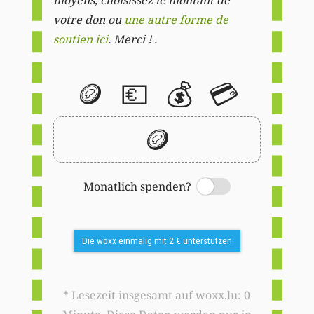
votre don ou
une autre forme de
soutien ici
. Merci ! .
🪙
💶
💰
💳
🪙
Monatlich spenden?
Switch
Die woxx einmalig mit 2 € unterstützen
* Lesezeit insgesamt auf woxx.lu: 0