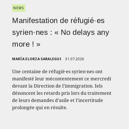
NEWS
Manifestation de réfugié·es
syrien·nes : « No delays any
more ! »
MARÍA ELORZA SARALEGUI
31.07.2026
Une centaine de réfugié·es syrien·nes ont
manifesté leur mécontentement ce mercredi
devant la Direction de l’immigration. Iels
dénoncent les retards pris lors du traitement
de leurs demandes d’asile et l’incertitude
prolongée qui en résulte.