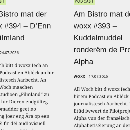
ST
PODCAST
istro mat der
Am Bistro mat d
x #394 – D’Enn
woxx #393 –
ilmland
Kuddelmuddel
ronderëm de Pro
24.07.2026
Alpha
ch bitt d’woxx Iech an
Podcast en Abléck an hir
WOXX
17.07.2026
listesch Aarbecht. An
 Woch maachen
All Woch bitt d’woxx Iec
studioen „Filmland“ zu
hirem Podcast en Abléck 
 hir Dieren endgülteg
journalistesch Aarbecht.
omadder geet no
Etüd iwwert de Pilotproj
ng Joer eng Ära op een
Alpha vun der franséisch
i fir déi audiovisuell
Alphabetiséierung an de