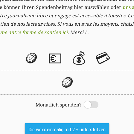
Sie können Ihren Spendenbeitrag hier auswählen oder
uns 
re journalisme libre et engagé est accessible à tous·tes. Cec
ien de nos lecteur·rices. Si vous en avez les moyens, chois
une autre forme de soutien ici
. Merci ! .
🪙
💶
💰
💳
🪙
Monatlich spenden?
Switch
Die woxx einmalig mit 2 € unterstützen