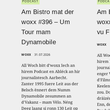
PODCAST
PODCA
Am Bistro mat der
Am B
woxx #396 – Um
wox
Tour mam
vu F
Dynamobile
WOXX
WOXX
31.07.2026
All Wo
hirem 
All Woch bitt d’woxx Iech an
journa
hirem Podcast en Abléck an hir
enger
journalistesch Aarbecht.
d'Film
Zanter 1995 fuere Leit aus der
Keelen
Belsch ënnert dem Numm
zou. D
Dynamobile zesummen an
dräizé
d'Vakanz – mam Vëlo. Néng
Enn, dé
Deeg laang si ronn 130 Leit op