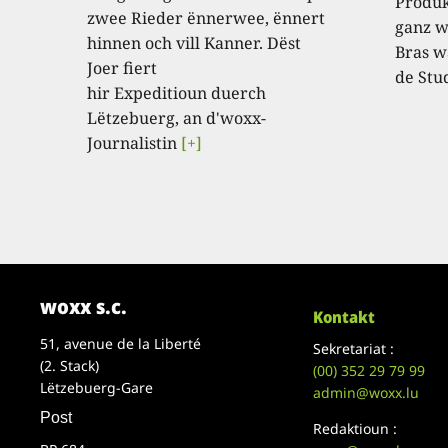
Produk
zwee Rieder ënnerwee, ënnert
ganz w
hinnen och vill Kanner. Dëst
Bras w
Joer fiert
de Stu
hir Expeditioun duerch
Lëtzebuerg, an d'woxx-
Journalistin
[+]
woxx s.c.
Kontakt
51, avenue de la Liberté
Sekretariat :
(2. Stack)
(00)
352 29 79 99
Lëtzebuerg-Gare
admin@woxx.lu
Post
Redaktioun :