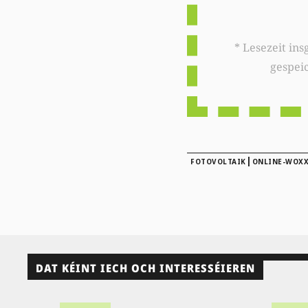
* Lesezeit insgesamt auf woxx.lu: 
gespei
|
FOTOVOLTAIK
ONLINE-WOX
DAT KÉINT IECH OCH INTERESSÉIEREN