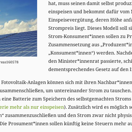
hat, muss seinen damit selbst produz
einspeisen und bekommt dafür vom N
Einspeisevergütung, deren Höhe an
Strompreis liegt. Dieses Modell soll 
Strom-Konsument*innen sollen zu P
Zusammensetzung aus „Produzent*i
„Konsument*innen“) werden. Nachde
den Minister*innenrat passierte, sch
dreas160578
dementsprechendes Gesetz auf den 
 Fotovoltaik-Anlagen können sich mit ihren Nachbar*innen
usammenschließen, um untereinander Strom zu tauschen. 
eine Batterie zum Speichern des selbstgemachten Stroms i
erie mehr als nur einspeisen
). Zusätzlich wird es möglich s
“ zusammenzuschließen und den Strom zwar nicht physisc
 Die Prosument*innen sollen künftig keine Steuern mehr a