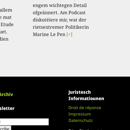
engem wichtegen Detail
 allem
ofgeännert. Am Podcast
e mat
diskutéiere mir, wat der
 Etude
rietsextremer Politikerin
uet.
Marine Le Pen
[+]
dien
Juristesch
Archiv
Informatiounen
Droit de réponse
letter
Impressum
Datenschutz