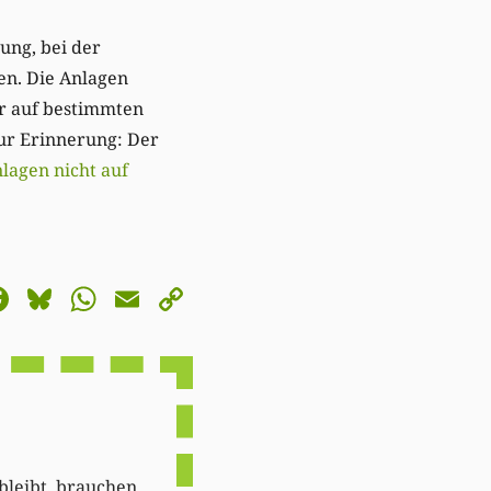
ung, bei der
en. Die Anlagen
r auf bestimmten
ur Erinnerung: Der
nlagen nicht auf
astodon
Facebook
Bluesky
WhatsApp
Email
Copy
Link
 bleibt, brauchen