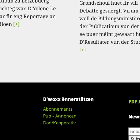
tioun zu Lëtzebuerg
Grondschoul huet fir vill
ichteg war. D'Yolène Le
Debatte gesuergt. Virum
ar fir eng Reportage an
well de Bildungsministèr
dioen
[+]
der Publicatioun vun der
ee puer méint gewaart h
D'Resultater vun der Stu
[+]
D’woxx ënnerstëtzen
PDF 
Abonnements
Pub - Annoncen
News
Don/Kooperativ