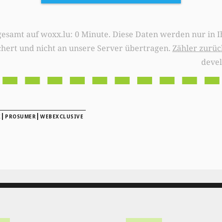
0 Minute. Diese Daten werden nur in Ihrem Browser
chert und nicht an unsere Server übertragen.
Zähler zurüc
deve
|
|
X
PROSUMER
WEBEXCLUSIVE