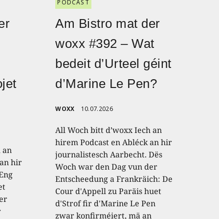
PODCAST
er
Am Bistro mat der
woxx #392 – Wat
bedeit d’Urteel géint
jet
d’Marine Le Pen?
WOXX
10.07.2026
All Woch bitt d’woxx Iech an
hirem Podcast en Abléck an hir
h an
journalistesch Aarbecht. Dës
an hir
Woch war den Dag vun der
 Eng
Entscheedung a Frankräich: De
et
Cour d'Appell zu Paräis huet
er
d'Strof fir d'Marine Le Pen
r
zwar konfirméiert, mä an