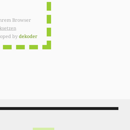
ksetzen
loped by
dekoder