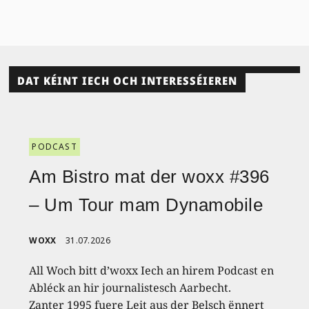
DAT KÉINT IECH OCH INTERESSÉIEREN
PODCAST
Am Bistro mat der woxx #396
– Um Tour mam Dynamobile
WOXX
31.07.2026
All Woch bitt d’woxx Iech an hirem Podcast en
Abléck an hir journalistesch Aarbecht.
Zanter 1995 fuere Leit aus der Belsch ënnert