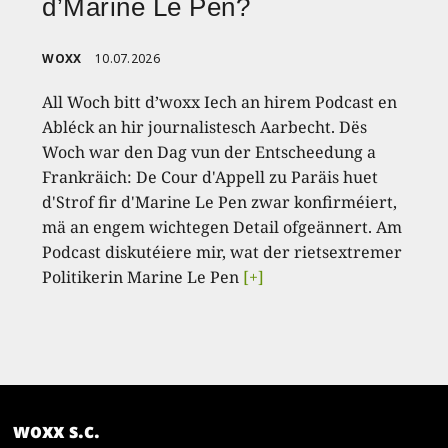
d’Marine Le Pen?
WOXX
10.07.2026
All Woch bitt d’woxx Iech an hirem Podcast en
Abléck an hir journalistesch Aarbecht. Dës
Woch war den Dag vun der Entscheedung a
Frankräich: De Cour d'Appell zu Paräis huet
d'Strof fir d'Marine Le Pen zwar konfirméiert,
mä an engem wichtegen Detail ofgeännert. Am
Podcast diskutéiere mir, wat der rietsextremer
Politikerin Marine Le Pen
[+]
woxx s.c.