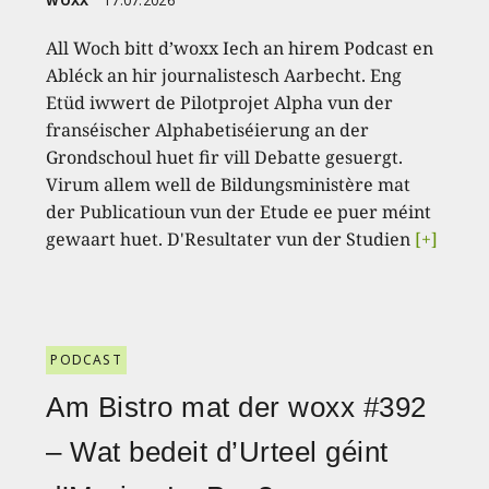
WOXX
17.07.2026
All Woch bitt d’woxx Iech an hirem Podcast en
Abléck an hir journalistesch Aarbecht. Eng
Etüd iwwert de Pilotprojet Alpha vun der
franséischer Alphabetiséierung an der
Grondschoul huet fir vill Debatte gesuergt.
Virum allem well de Bildungsministère mat
der Publicatioun vun der Etude ee puer méint
gewaart huet. D'Resultater vun der Studien
[+]
PODCAST
Am Bistro mat der woxx #392
– Wat bedeit d’Urteel géint