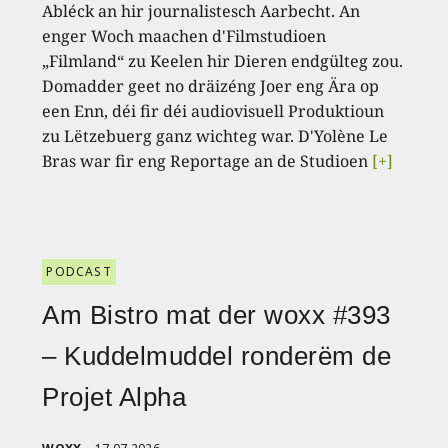
Abléck an hir journalistesch Aarbecht. An
enger Woch maachen d'Filmstudioen
„Filmland“ zu Keelen hir Dieren endgülteg zou.
Domadder geet no dräizéng Joer eng Ära op
een Enn, déi fir déi audiovisuell Produktioun
zu Lëtzebuerg ganz wichteg war. D'Yolène Le
Bras war fir eng Reportage an de Studioen
[+]
PODCAST
Am Bistro mat der woxx #393
– Kuddelmuddel ronderëm de
Projet Alpha