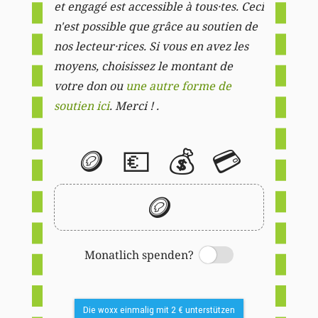
et engagé est accessible à tous·tes. Ceci
n'est possible que grâce au soutien de
nos lecteur·rices. Si vous en avez les
moyens, choisissez le montant de
votre don ou
une autre forme de
soutien ici
. Merci ! .
🪙
💶
💰
💳
🪙
Monatlich spenden?
Switch
Die woxx einmalig mit 2 € unterstützen