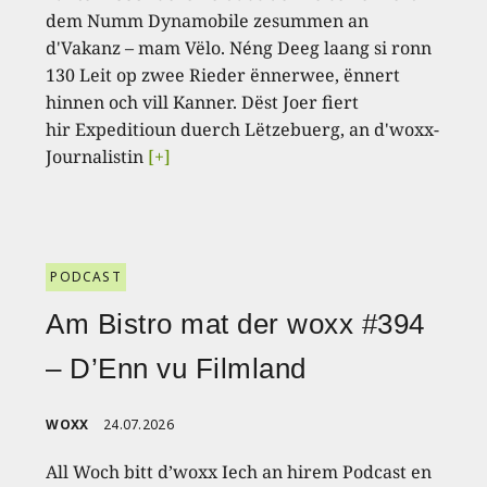
dem Numm Dynamobile zesummen an
d'Vakanz – mam Vëlo. Néng Deeg laang si ronn
130 Leit op zwee Rieder ënnerwee, ënnert
hinnen och vill Kanner. Dëst Joer fiert
hir Expeditioun duerch Lëtzebuerg, an d'woxx-
Journalistin
[+]
PODCAST
Am Bistro mat der woxx #394
– D’Enn vu Filmland
WOXX
24.07.2026
All Woch bitt d’woxx Iech an hirem Podcast en