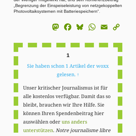
„
Begrenzung der Einspeiseleistung von netzgekoppelten
Photovoltaiksystemen mit Batteriespeichern
“.
Mastodon
Facebook
Bluesky
WhatsA
Email
Co
Li
1
Sie haben schon 1 Artikel der woxx
gelesen.
↑
Unser kritischer Journalismus ist für
alle kostenlos verfügbar. Damit das so
bleibt, brauchen wir Ihre Hilfe. Sie
können Ihren Spendenbeitrag hier
auswählen oder
uns anders
unterstützen
.
Notre journalisme libre