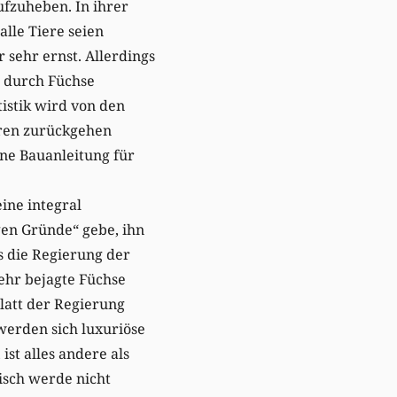
ufzuheben. In ihrer
lle Tiere seien
sehr ernst. Allerdings
e durch Füchse
istik wird von den
oren zurückgehen
ine Bauanleitung für
ine integral
igen Gründe“ gebe, ihn
s die Regierung der
ehr bejagte Füchse
latt der Regierung
werden sich luxuriöse
st alles andere als
eisch werde nicht