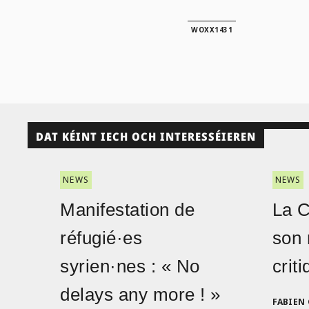
WOXX1431
DAT KÉINT IECH OCH INTERESSÉIEREN
NEWS
NEWS
Manifestation de
La 
réfugié·es
son 
syrien·nes : « No
crit
delays any more ! »
FABIEN