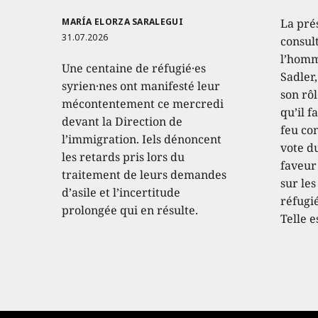
MARÍA ELORZA SARALEGUI
La pré
31.07.2026
consult
l’homm
Une centaine de réfugié·es
Sadler
syrien·nes ont manifesté leur
son rôl
mécontentement ce mercredi
qu’il f
devant la Direction de
feu con
l’immigration. Iels dénoncent
vote d
les retards pris lors du
faveur
traitement de leurs demandes
sur les
d’asile et l’incertitude
réfugié
prolongée qui en résulte.
Telle e