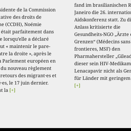
fand im brasilianischen R
sidente de la Commission
Janeiro die 26. internati
ative des droits de
Aidskonferenz statt. Zu 
e (CCDH), Noémie
Anlass kritisierte die
, était parfaitement dans
Gesundheits-NGO „Ärzte
e lorsqu’elle a déclaré
Grenzen“ (Médecins sans
aut « maintenir le pare-
frontieres, MSF) den
tre la droite », après le
Pharmahersteller „Gilead
u Parlement européen en
dieser sein HIV-Medikam
 du nouveau règlement
Lenacapavir nicht als Ge
 retours des migrant·es et
für Länder mit geringem
·es, le 17 juin dernier.
[+]
st la
[+]