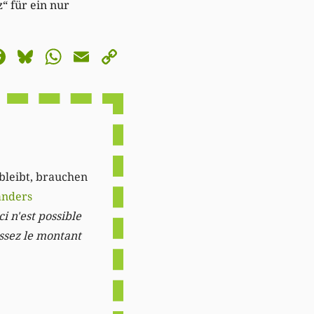
“ für ein nur
astodon
Facebook
Bluesky
WhatsApp
Email
Copy
Link
 bleibt, brauchen
anders
i n'est possible
issez le montant