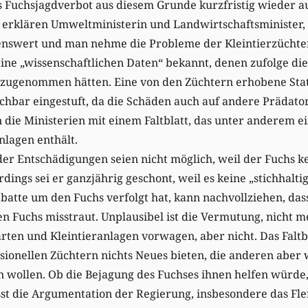
das Fuchsjagdverbot aus diesem Grunde kurzfristig wieder a
rklären Umweltministerin und Landwirtschaftsminister, a
nswert und man nehme die Probleme der Kleintierzüchter 
ine „wissenschaftlichen Daten“ bekannt, denen zufolge di
zugenommen hätten. Eine von den Züchtern erhobene Stat
uchbar eingestuft, da die Schäden auch auf andere Prädat
 die Ministerien mit einem Faltblatt, das unter anderem e
nlagen enthält.
oder Entschädigungen seien nicht möglich, weil der Fuchs ke
erdings sei er ganzjährig geschont, weil es keine „stichhalt
batte um den Fuchs verfolgt hat, kann nachvollziehen, das
 Fuchs misstraut. Unplausibel ist die Vermutung, nicht m
rten und Kleintieranlagen vorwagen, aber nicht. Das Faltb
sionellen Züchtern nichts Neues bieten, die anderen aber 
wollen. Ob die Bejagung des Fuchses ihnen helfen würde, i
ässt die Argumentation der Regierung, insbesondere das Fl