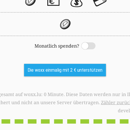
🪙
💶
💰
💳
🪙
Monatlich spenden?
Switch
Die woxx einmalig mit 2 € unterstützen
0 Minute. Diese Daten werden nur in Ihrem Browser
chert und nicht an unsere Server übertragen.
Zähler zurüc
deve