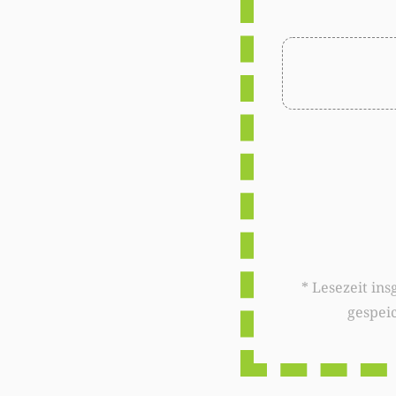
* Lesezeit insgesamt auf woxx.lu: 
gespei