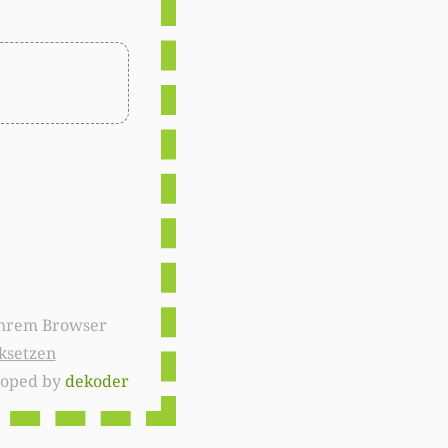
ksetzen
loped by
dekoder