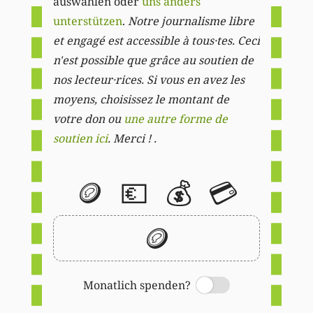
auswählen oder
uns anders
unterstützen
.
Notre journalisme libre
et engagé est accessible à tous·tes. Ceci
n'est possible que grâce au soutien de
nos lecteur·rices. Si vous en avez les
moyens, choisissez le montant de
votre don ou
une autre forme de
soutien ici
. Merci ! .
🪙
💶
💰
💳
🪙
Monatlich spenden?
Switch