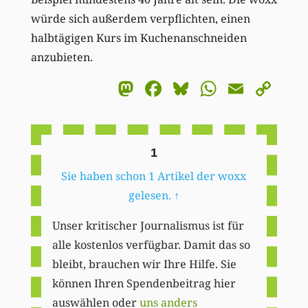
würde sich außerdem verpflichten, einen
halbtägigen Kurs im Kuchenanschneiden
anzubieten.
Mastodon
Facebook
Bluesky
WhatsA
Email
Co
Li
1
Sie haben schon 1 Artikel der woxx
gelesen.
↑
Unser kritischer Journalismus ist für
alle kostenlos verfügbar. Damit das so
bleibt, brauchen wir Ihre Hilfe. Sie
können Ihren Spendenbeitrag hier
auswählen oder
uns anders