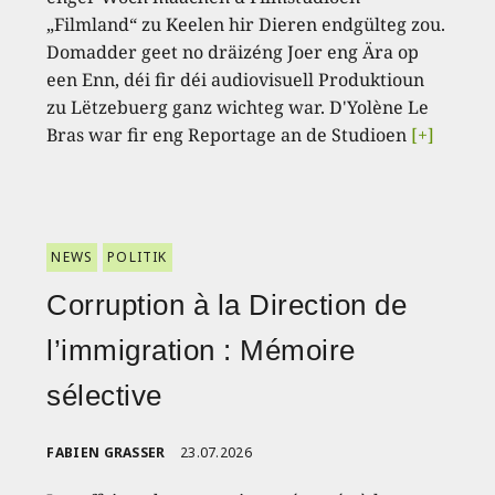
„Filmland“ zu Keelen hir Dieren endgülteg zou.
Domadder geet no dräizéng Joer eng Ära op
een Enn, déi fir déi audiovisuell Produktioun
zu Lëtzebuerg ganz wichteg war. D'Yolène Le
Bras war fir eng Reportage an de Studioen
[+]
NEWS
POLITIK
Corruption à la Direction de
l’immigration : Mémoire
sélective
FABIEN GRASSER
23.07.2026