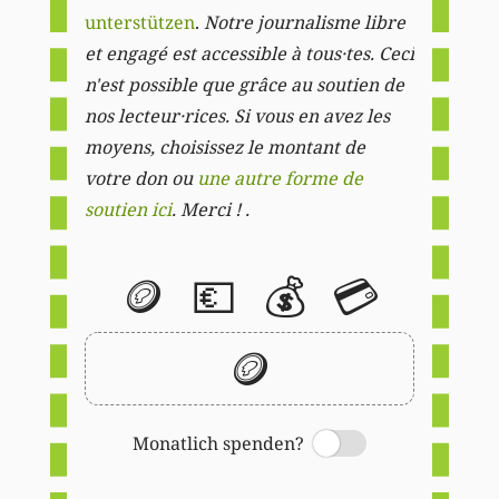
unterstützen
.
Notre journalisme libre
et engagé est accessible à tous·tes. Ceci
n'est possible que grâce au soutien de
nos lecteur·rices. Si vous en avez les
moyens, choisissez le montant de
votre don ou
une autre forme de
soutien ici
. Merci ! .
🪙
💶
💰
💳
🪙
Monatlich spenden?
Switch