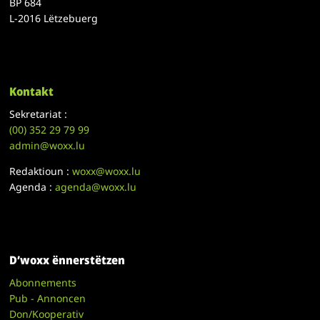
BP 684
L-2016 Lëtzebuerg
Kontakt
Sekretariat :
(00)
352 29 79 99
admin@woxx.lu
Redaktioun :
woxx@woxx.lu
Agenda :
agenda@woxx.lu
D’woxx ënnerstëtzen
Abonnements
Pub - Annoncen
Don/Kooperativ