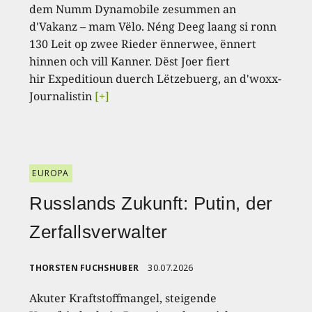
dem Numm Dynamobile zesummen an
d'Vakanz – mam Vëlo. Néng Deeg laang si ronn
130 Leit op zwee Rieder ënnerwee, ënnert
hinnen och vill Kanner. Dëst Joer fiert
hir Expeditioun duerch Lëtzebuerg, an d'woxx-
Journalistin
[+]
EUROPA
Russlands Zukunft: Putin, der
Zerfallsverwalter
THORSTEN FUCHSHUBER
30.07.2026
Akuter Kraftstoffmangel, steigende