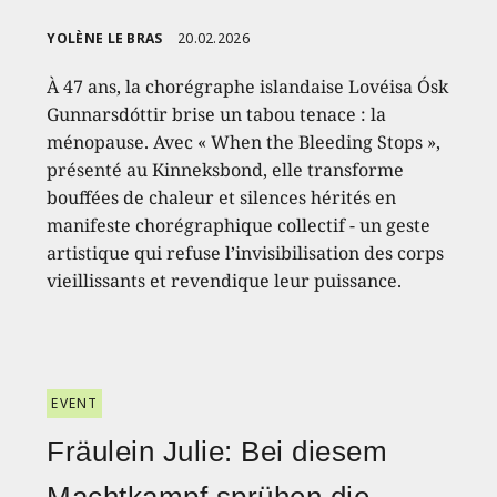
YOLÈNE LE BRAS
20.02.2026
À 47 ans, la chorégraphe islandaise Lovéisa Ósk
Gunnarsdóttir brise un tabou tenace : la
ménopause. Avec « When the Bleeding Stops »,
présenté au Kinneksbond, elle transforme
bouffées de chaleur et silences hérités en
manifeste chorégraphique collectif - un geste
artistique qui refuse l’invisibilisation des corps
vieillissants et revendique leur puissance.
EVENT
Fräulein Julie: Bei diesem