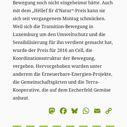
Bewegung noch nicht eingeheimst hätte. Auch
mit dem „Hëllef fir d’Natur“-Preis kann sie
sich seit vergangenem Montag schmücken.
Weil sich die Transition-Bewegung in
Luxemburg um den Umweltschutz und die
Sensibilisierung für ihn verdient gemacht hat,
wurde der Preis für 2016 an Cell, die
Koordinationsstruktur der Bewegung,
vergeben. Hervorgehoben wurden unter
anderem die Erneuerbare-Energien-Projekte,
die Gemeinschaftsgärten und die Terra-
Kooperative, die auf dem Eecherfeld Gemüse
anbaut.
Mastodon
Facebook
Bluesky
WhatsA
Email
Co
Li