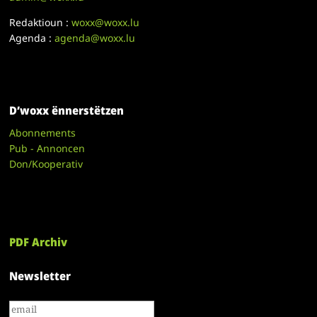
Redaktioun :
woxx@woxx.lu
Agenda :
agenda@woxx.lu
D’woxx ënnerstëtzen
Abonnements
Pub - Annoncen
Don/Kooperativ
PDF Archiv
Newsletter