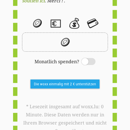
soutien ici
. Merci ! .
🪙
💶
💰
💳
🪙
Monatlich spenden?
Switch
Die woxx einmalig mit 2 € unterstützen
* Lesezeit insgesamt auf woxx.lu: 0
Minute. Diese Daten werden nur in
Ihrem Browser gespeichert und nicht