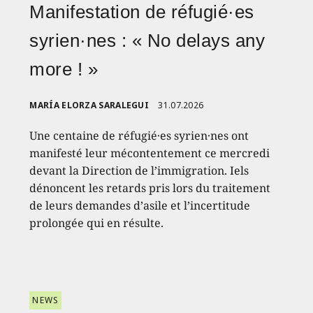
Manifestation de réfugié·es
syrien·nes : « No delays any
more ! »
MARÍA ELORZA SARALEGUI
31.07.2026
Une centaine de réfugié·es syrien·nes ont
manifesté leur mécontentement ce mercredi
devant la Direction de l’immigration. Iels
dénoncent les retards pris lors du traitement
de leurs demandes d’asile et l’incertitude
prolongée qui en résulte.
NEWS