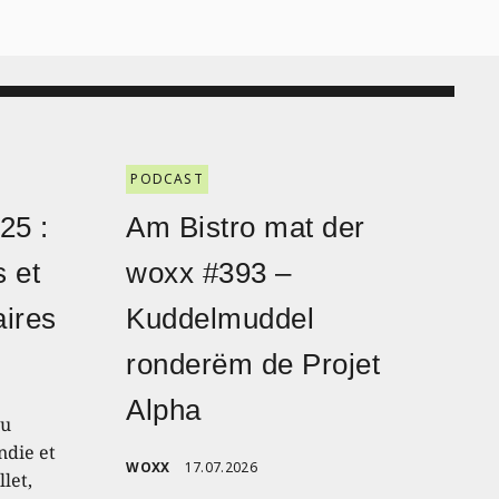
PODCAST
25 :
Am Bistro mat der
s et
woxx #393 –
aires
Kuddelmuddel
ronderëm de Projet
Alpha
du
ndie et
WOXX
17.07.2026
llet,