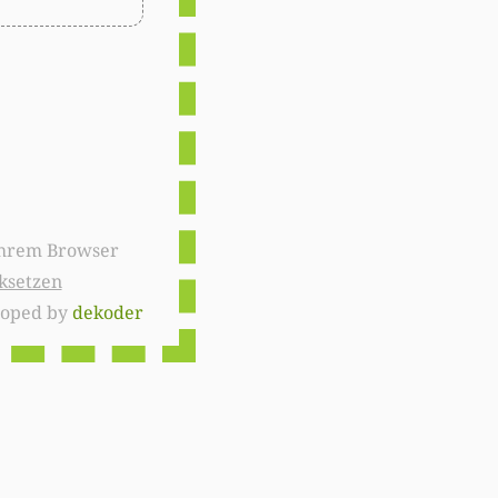
ksetzen
loped by
dekoder