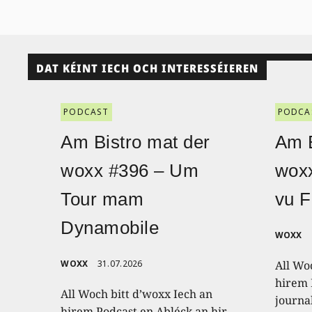
DAT KÉINT IECH OCH INTERESSÉIEREN
PODCAST
PODCA
Am Bistro mat der
Am B
woxx #396 – Um
wox
Tour mam
vu F
Dynamobile
WOXX
WOXX
31.07.2026
All Wo
hirem 
All Woch bitt d’woxx Iech an
journa
hirem Podcast en Abléck an hir