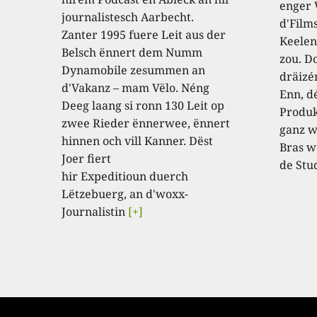
enger
journalistesch Aarbecht.
d'Film
Zanter 1995 fuere Leit aus der
Keelen
Belsch ënnert dem Numm
zou. D
Dynamobile zesummen an
dräizé
d'Vakanz – mam Vëlo. Néng
Enn, dé
Deeg laang si ronn 130 Leit op
Produk
zwee Rieder ënnerwee, ënnert
ganz w
hinnen och vill Kanner. Dëst
Bras w
Joer fiert
de Stu
hir Expeditioun duerch
Lëtzebuerg, an d'woxx-
Journalistin
[+]