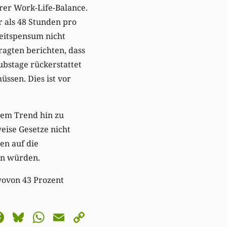
rer Work-Life-Balance.
 als 48 Stunden pro
beitspensum nicht
ragten berichten, dass
bstage rückerstattet
ssen. Dies ist vor
inem Trend hin zu
ise Gesetze nicht
ten auf die
en würden.
wovon 43 Prozent
astodon
Facebook
Bluesky
WhatsApp
Email
Copy