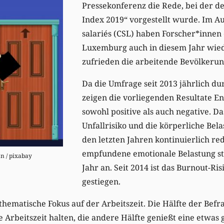
Pressekonferenz die Rede, bei der de
Index 2019“ vorgestellt wurde. Im A
salariés (CSL) haben Forscher*innen 
Luxemburg auch in diesem Jahr wied
zufrieden die arbeitende Bevölkerung
Da die Umfrage seit 2013 jährlich du
zeigen die vorliegenden Resultate E
sowohl positive als auch negative. Da
Unfallrisiko und die körperliche Bela
den letzten Jahren kontinuierlich red
empfundene emotionale Belastung ste
 / pixabay
Jahr an. Seit 2014 ist das Burnout-Ri
gestiegen.
 thematische Fokus auf der Arbeitszeit. Die Hälfte der Bef
 Arbeitszeit halten, die andere Hälfte genießt eine etwas g