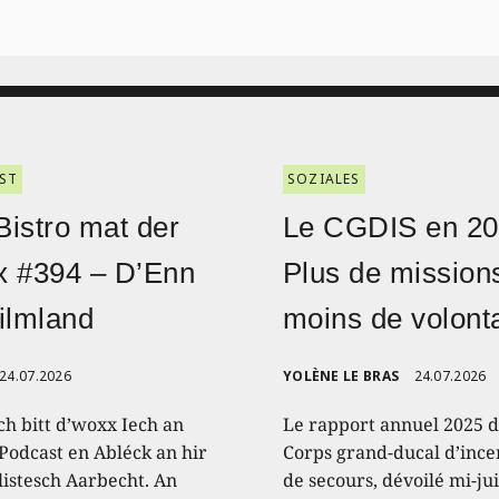
ST
SOZIALES
istro mat der
Le CGDIS en 20
x #394 – D’Enn
Plus de mission
ilmland
moins de volont
24.07.2026
YOLÈNE LE BRAS
24.07.2026
ch bitt d’woxx Iech an
Le rapport annuel 2025 
Podcast en Abléck an hir
Corps grand-ducal d’ince
listesch Aarbecht. An
de secours, dévoilé mi-jui