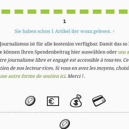
1
Sie haben schon 1 Artikel der woxx gelesen.
↑
Journalismus ist für alle kostenlos verfügbar. Damit das so
Sie können Ihren Spendenbeitrag hier auswählen oder
uns 
re journalisme libre et engagé est accessible à tous·tes. Cec
ien de nos lecteur·rices. Si vous en avez les moyens, chois
une autre forme de soutien ici
. Merci ! .
🪙
💶
💰
💳
🪙