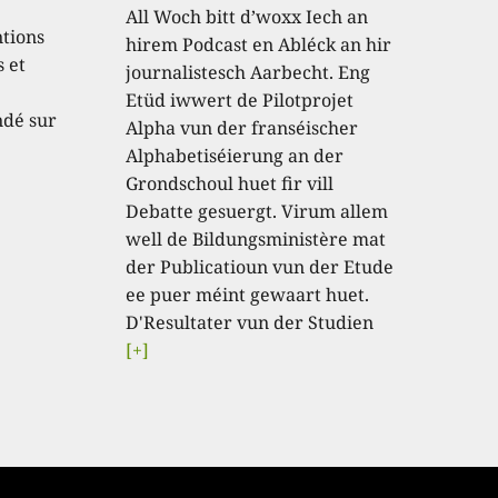
All Woch bitt d’woxx Iech an
ntions
hirem Podcast en Abléck an hir
 et
journalistesch Aarbecht. Eng
Etüd iwwert de Pilotprojet
ndé sur
Alpha vun der franséischer
Alphabetiséierung an der
Grondschoul huet fir vill
Debatte gesuergt. Virum allem
well de Bildungsministère mat
der Publicatioun vun der Etude
ee puer méint gewaart huet.
D'Resultater vun der Studien
[+]