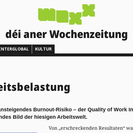
déi aner Wochenzeitung
INTERGLOBAL
KULTUR
eitsbelastung
ansteigendes Burnout-Risiko – der Quality of Work I
des Bild der hiesigen Arbeitswelt.
Von „erschreckenden Resultaten“ war