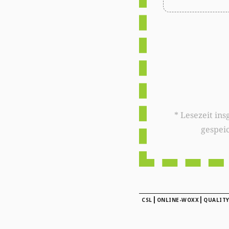
* Lesezeit insgesamt auf woxx.lu: 
gespei
|
|
CSL
ONLINE-WOXX
QUALITY