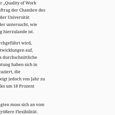
r „Quality of Work
uftrag der Chambre des
der Universität
er untersucht, wie
 hierzulande ist.
rchgeführt wird,
ntwicklungen auf,
s durchschnittliche
stung haben sich in
uziert, die
igt jedoch von Jahr zu
siko um 18 Prozent
ragten muss sich an vom
rößere Flexibilität.