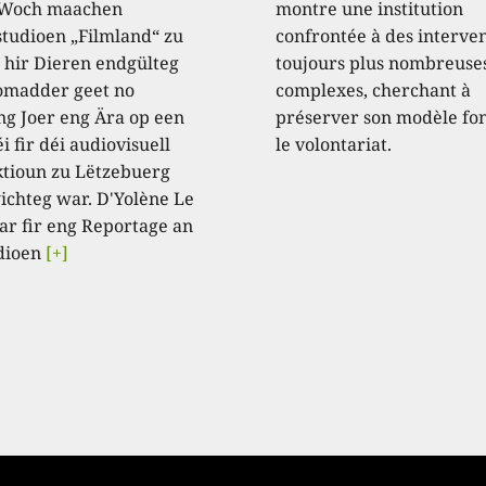
 Woch maachen
montre une institution
studioen „Filmland“ zu
confrontée à des interve
 hir Dieren endgülteg
toujours plus nombreuses
omadder geet no
complexes, cherchant à
ng Joer eng Ära op een
préserver son modèle fo
i fir déi audiovisuell
le volontariat.
tioun zu Lëtzebuerg
ichteg war. D'Yolène Le
ar fir eng Reportage an
dioen
[+]