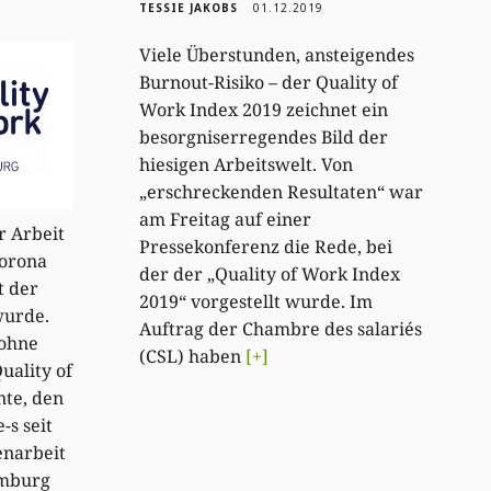
TESSIE JAKOBS
01.12.2019
Viele Überstunden, ansteigendes
Burnout-Risiko – der Quality of
Work Index 2019 zeichnet ein
besorgniserregendes Bild der
hiesigen Arbeitswelt. Von
„erschreckenden Resultaten“ war
am Freitag auf einer
r Arbeit
Pressekonferenz die Rede, bei
orona
der der „Quality of Work Index
t der
2019“ vorgestellt wurde. Im
wurde.
Auftrag der Chambre des salariés
 ohne
(CSL) haben
[+]
uality of
nte, den
-s seit
enarbeit
emburg