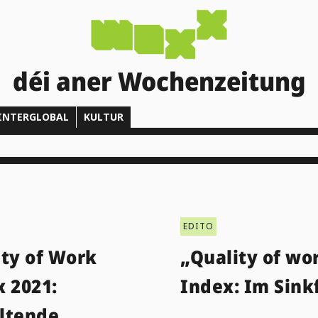
déi aner Wochenzeitung
INTERGLOBAL
KULTUR
EDITO
ity of Work
„Quality of wo
x 2021:
Index: Im Sink
ltende