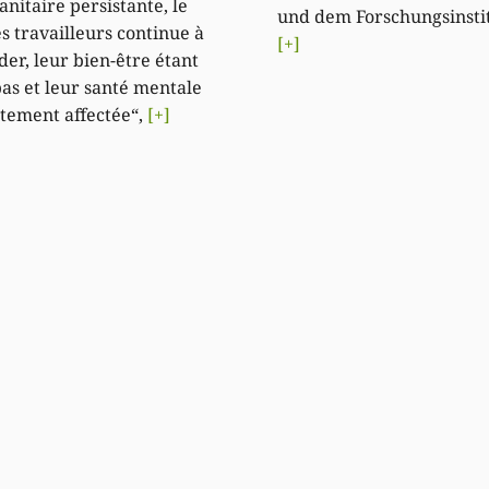
sanitaire persistante, le
und dem Forschungsinstit
s travailleurs continue à
[+]
der, leur bien-être étant
bas et leur santé mentale
rtement affectée“,
[+]