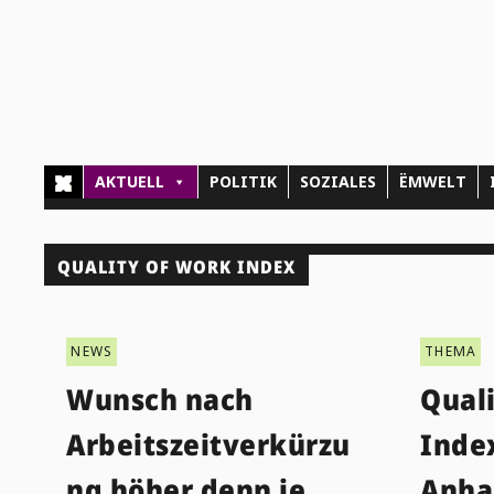
AKTUELL
POLITIK
SOZIALES
ËMWELT
QUALITY OF WORK INDEX
NEWS
THEMA
Wunsch nach
Qual
Arbeitszeitverkürzu
Inde
ng höher denn je
Anha