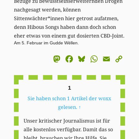
Bezüge zu bewusstseinserweiternden Drogen
nachgesagt werden, können
Sittenwächter*innen hier getrost aufatmen,
denn Hibous Songs haben dann doch schon
eher etwas von einem gut dosierten CBD-Joint.
Am 5. Februar im Gudde Wëllen.
Mastodon
Facebook
Bluesky
WhatsA
Email
Co
Li
1
Sie haben schon 1 Artikel der woxx
gelesen.
↑
Unser kritischer Journalismus ist für
alle kostenlos verfügbar. Damit das so
bleibt, brauchen wir Ihre Hilfe. Sie