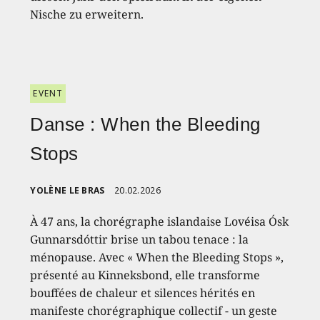
Nische zu erweitern.
EVENT
Danse : When the Bleeding
Stops
YOLÈNE LE BRAS
20.02.2026
À 47 ans, la chorégraphe islandaise Lovéisa Ósk
Gunnarsdóttir brise un tabou tenace : la
ménopause. Avec « When the Bleeding Stops »,
présenté au Kinneksbond, elle transforme
bouffées de chaleur et silences hérités en
manifeste chorégraphique collectif - un geste