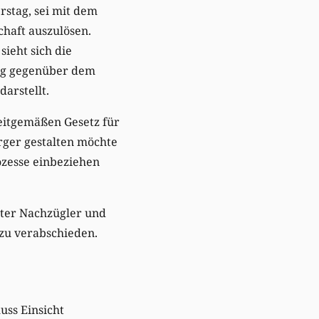
stag, sei mit dem
haft auszulösen.
ieht sich die
lag gegenüber dem
arstellt.
eitgemäßen Gesetz für
rger gestalten möchte
ozesse einbeziehen
uter Nachzügler und
 zu verabschieden.
uss Einsicht