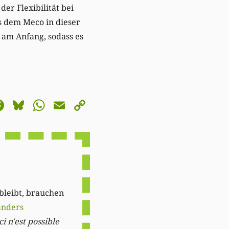
er Flexibilität bei
s dem Meco in dieser
 am Anfang, sodass es
astodon
Facebook
Bluesky
WhatsApp
Email
Copy
Link
 bleibt, brauchen
anders
i n'est possible