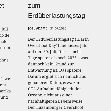
et
zum
Erdüberlastungstag
 Juli
JOËL ADAMI
31.07.2026
io de
Der Erdüberlastungstag („Earth
onale
Overshoot Day“) fiel dieses Jahr
diesem
auf den 30. Juli. Dies ist acht
Tage später als noch 2025 – was
 ohne
dennoch kein Grund zur
Entwarnung ist. Das spätere
Datum ergibt sich nämlich aus
“, weil
genaueren Daten, etwa zur
ent
CO2-Aufnahmefähigkeit der
nerika
Ozeane, nicht aus einer
 und
nachhaltigeren Lebensweise.
Der Luxemburger Overshoot