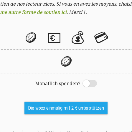
ien de nos lecteur·rices. Si vous en avez les moyens, chois
une autre forme de soutien ici
. Merci ! .
🪙
💶
💰
💳
🪙
Monatlich spenden?
Switch
Die woxx einmalig mit 2 € unterstützen