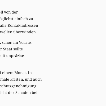
ll von der
glichst einfach zu
m alle Kontaktadressen
chwellen überwinden.
, schon im Voraus
 Staat sollte
 mit unpräzise
i einem Monat. In
imale Fristen, und auch
turschutzgenehmigung
nicht der Schaden bei