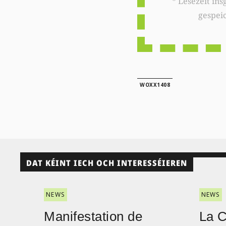
* Lesezeit insgesamt auf woxx.lu: 
gespei
WOXX1408
DAT KÉINT IECH OCH INTERESSÉIEREN
NEWS
NEWS
Manifestation de
La 