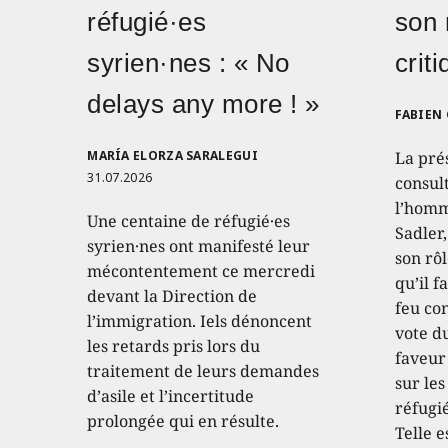
réfugié·es
son 
syrien·nes : « No
crit
delays any more ! »
FABIEN
MARÍA ELORZA SARALEGUI
La pré
31.07.2026
consult
l’homm
Une centaine de réfugié·es
Sadler
syrien·nes ont manifesté leur
son rôl
mécontentement ce mercredi
qu’il f
devant la Direction de
feu con
l’immigration. Iels dénoncent
vote d
les retards pris lors du
faveur
traitement de leurs demandes
sur les
d’asile et l’incertitude
réfugié
prolongée qui en résulte.
Telle e