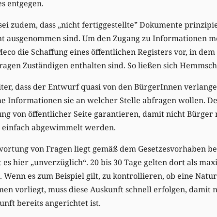
es entgegen.
sei zudem, dass „nicht fertiggestellte” Dokumente prinzipie
cht ausgenommen sind. Um den Zugang zu Informationen mö
Meco die Schaffung eines öffentlichen Registers vor, in de
nfragen Zuständigen enthalten sind. So ließen sich Hemms
iter, dass der Entwurf quasi von den BürgerInnen verlange
e Informationen sie an welcher Stelle abfragen wollen. Der
ung von öffentlicher Seite garantieren, damit nicht Bürger
n einfach abgewimmelt werden.
ntwortung von Fragen liegt gemäß dem Gesetzesvorhaben be
es hier „unverzüglich“. 20 bis 30 Tage gelten dort als max
 Wenn es zum Beispiel gilt, zu kontrollieren, ob eine Na
men vorliegt, muss diese Auskunft schnell erfolgen, damit 
nft bereits angerichtet ist.