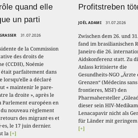
rôle quand elle
Profitstreben töt
ique un parti
JOËL ADAMI
31.07.2026
 GRASSER
31.07.2026
Zwischen dem 26. und 31.
fand im brasilianischen R
sidente de la Commission
Janeiro die 26. internati
ative des droits de
Aidskonferenz statt. Zu 
e (CCDH), Noémie
Anlass kritisierte die
, était parfaitement dans
Gesundheits-NGO „Ärzte
e lorsqu’elle a déclaré
Grenzen“ (Médecins sans
aut « maintenir le pare-
frontieres, MSF) den
tre la droite », après le
Pharmahersteller „Gilead
u Parlement européen en
dieser sein HIV-Medikam
 du nouveau règlement
Lenacapavir nicht als Ge
 retours des migrant·es et
für Länder mit geringem
·es, le 17 juin dernier.
[+]
st la
[+]