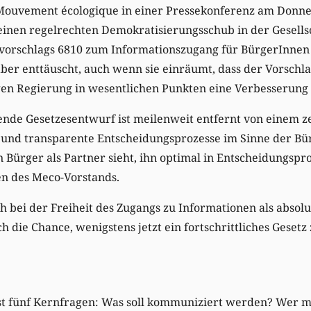
 Mouvement écologique in einer Pressekonferenz am Donner
inen regelrechten Demokratisierungsschub in der Gesellsc
vorschlags 6810 zum Informationszugang für BürgerInnen s
er enttäuscht, auch wenn sie einräumt, dass der Vorsch
en Regierung in wesentlichen Punkten eine Verbesserung d
ende Gesetzesentwurf ist meilenweit entfernt von einem z
e und transparente Entscheidungsprozesse im Sinne der Bü
 Bürger als Partner sieht, ihn optimal in Entscheidungspr
ten des Meco-Vorstands.
 bei der Freiheit des Zugangs zu Informationen als absol
h die Chance, wenigstens jetzt ein fortschrittliches Gesetz
st fünf Kernfragen: Was soll kommuniziert werden? Wer m