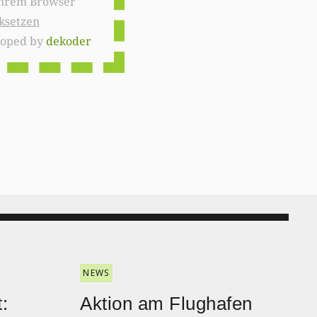
ksetzen
loped by
dekoder
NEWS
:
Aktion am Flughafen