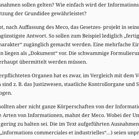
ahmen sollen gelten? Wie einfach wird der Informations
etzung der Grundidee gewährleistet?
bt, nach Auffassung des Meco, das Gesetzes- projekt in sein
günstigste Antwort. So sollen zum Beispiel lediglich „fert
harakter“ zugänglich gemacht werden. Eine mehrfache Ei
en liegen als „Dokument“ vor. Die schwammige Formulierun
rhaupt übermittelt werden müssen.
erpflichteten Organen hat es zwar, im Vergleich mit dem V
sind z. B. das Justizwesen, staatliche Kontrollorgane und 
ogen.
llten aber nicht ganze Körperschaften von der Informatio
 Arten von Informationen, mahnt der Meco. Wobei der U
ering zu halten sei. Die im Text aufgeführten Ausnahmen 
, „informations commerciales et industrielles“…) seien unp