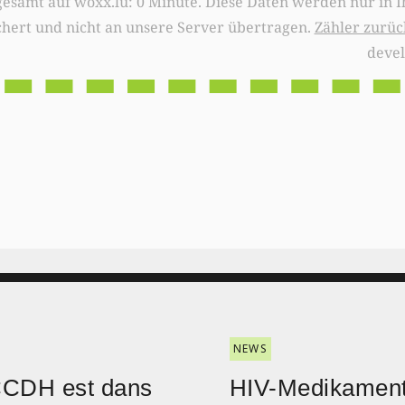
0 Minute. Diese Daten werden nur in Ihrem Browser
chert und nicht an unsere Server übertragen.
Zähler zurüc
deve
NEWS
CCDH est dans
HIV-Medikament