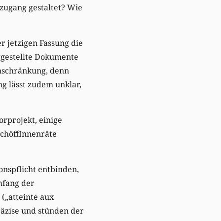
zugang gestaltet? Wie
er jetzigen Fassung die
iggestellte Dokumente
nschränkung, denn
g lässt zudem unklar,
orprojekt, einige
SchöffInnenräte
nspflicht entbinden,
mfang der
(„atteinte aux
räzise und stünden der