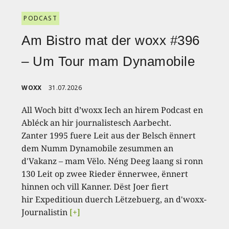
PODCAST
Am Bistro mat der woxx #396
– Um Tour mam Dynamobile
WOXX
31.07.2026
All Woch bitt d’woxx Iech an hirem Podcast en
Abléck an hir journalistesch Aarbecht.
Zanter 1995 fuere Leit aus der Belsch ënnert
dem Numm Dynamobile zesummen an
d'Vakanz – mam Vëlo. Néng Deeg laang si ronn
130 Leit op zwee Rieder ënnerwee, ënnert
hinnen och vill Kanner. Dëst Joer fiert
hir Expeditioun duerch Lëtzebuerg, an d'woxx-
Journalistin
[+]