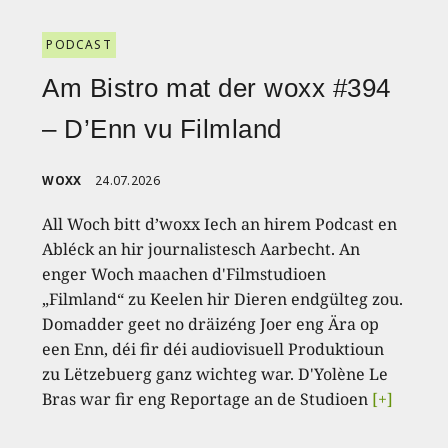
PODCAST
Am Bistro mat der woxx #394
– D’Enn vu Filmland
WOXX
24.07.2026
All Woch bitt d’woxx Iech an hirem Podcast en
Abléck an hir journalistesch Aarbecht. An
enger Woch maachen d'Filmstudioen
„Filmland“ zu Keelen hir Dieren endgülteg zou.
Domadder geet no dräizéng Joer eng Ära op
een Enn, déi fir déi audiovisuell Produktioun
zu Lëtzebuerg ganz wichteg war. D'Yolène Le
Bras war fir eng Reportage an de Studioen
[+]