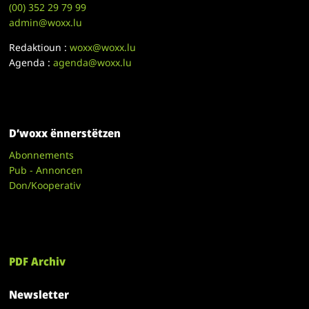
(00)
352 29 79 99
admin@woxx.lu
Redaktioun :
woxx@woxx.lu
Agenda :
agenda@woxx.lu
D’woxx ënnerstëtzen
Abonnements
Pub - Annoncen
Don/Kooperativ
PDF Archiv
Newsletter