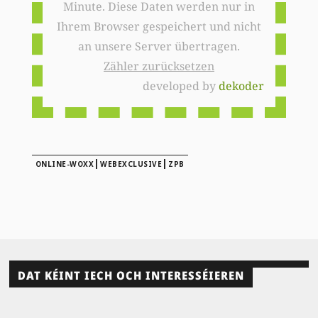
Minute. Diese Daten werden nur in
Ihrem Browser gespeichert und nicht
an unsere Server übertragen.
Zähler zurücksetzen
developed by
dekoder
|
|
ONLINE-WOXX
WEBEXCLUSIVE
ZPB
DAT KÉINT IECH OCH INTERESSÉIEREN