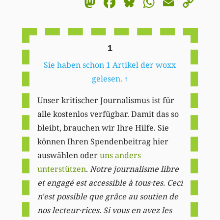
Mastodon
Facebook
Bluesky
WhatsA
Email
Co
Li
1
Sie haben schon 1 Artikel der woxx
gelesen.
↑
Unser kritischer Journalismus ist für
alle kostenlos verfügbar. Damit das so
bleibt, brauchen wir Ihre Hilfe. Sie
können Ihren Spendenbeitrag hier
auswählen oder
uns anders
unterstützen
.
Notre journalisme libre
et engagé est accessible à tous·tes. Ceci
n'est possible que grâce au soutien de
nos lecteur·rices. Si vous en avez les