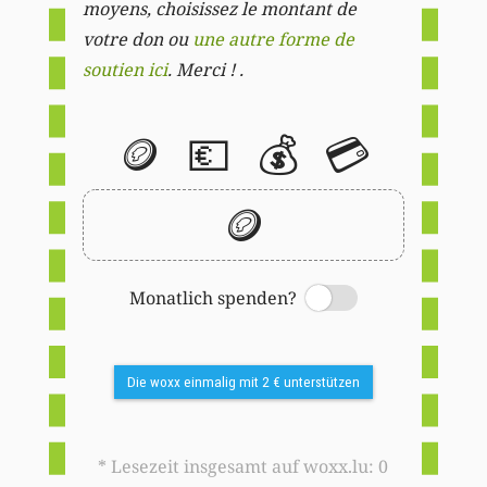
moyens, choisissez le montant de
votre don ou
une autre forme de
soutien ici
. Merci ! .
🪙
💶
💰
💳
🪙
Monatlich spenden?
Switch
Die woxx einmalig mit 2 € unterstützen
* Lesezeit insgesamt auf woxx.lu: 0