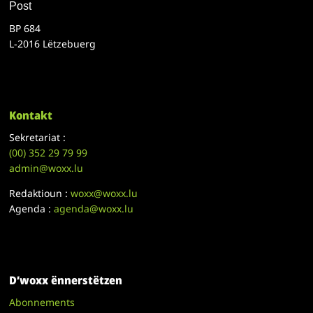
Post
BP 684
L-2016 Lëtzebuerg
Kontakt
Sekretariat :
(00)
352 29 79 99
admin@woxx.lu
Redaktioun :
woxx@woxx.lu
Agenda :
agenda@woxx.lu
D’woxx ënnerstëtzen
Abonnements