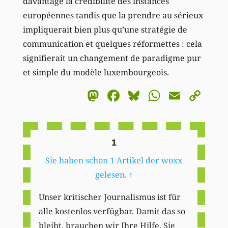
davantage la crédibilité des instances
européennes tandis que la prendre au sérieux
impliquerait bien plus qu’une stratégie de
communication et quelques réformettes : cela
signifierait un changement de paradigme pur
et simple du modèle luxembourgeois.
Mastodon
Facebook
Bluesky
WhatsA
Email
Co
Li
1
Sie haben schon 1 Artikel der woxx
gelesen.
↑
Unser kritischer Journalismus ist für
alle kostenlos verfügbar. Damit das so
bleibt, brauchen wir Ihre Hilfe. Sie