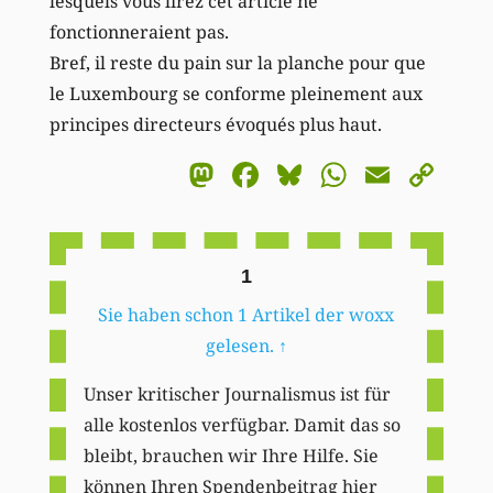
lesquels vous lirez cet article ne
fonctionneraient pas.
Bref, il reste du pain sur la planche pour que
le Luxembourg se conforme pleinement aux
principes directeurs évoqués plus haut.
Mastodon
Facebook
Bluesky
WhatsA
Email
Co
Li
1
Sie haben schon 1 Artikel der woxx
gelesen.
↑
Unser kritischer Journalismus ist für
alle kostenlos verfügbar. Damit das so
bleibt, brauchen wir Ihre Hilfe. Sie
können Ihren Spendenbeitrag hier