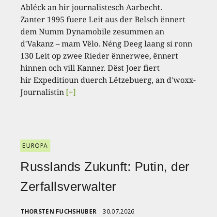
Abléck an hir journalistesch Aarbecht.
Zanter 1995 fuere Leit aus der Belsch ënnert
dem Numm Dynamobile zesummen an
d'Vakanz – mam Vëlo. Néng Deeg laang si ronn
130 Leit op zwee Rieder ënnerwee, ënnert
hinnen och vill Kanner. Dëst Joer fiert
hir Expeditioun duerch Lëtzebuerg, an d'woxx-
Journalistin
[+]
EUROPA
Russlands Zukunft: Putin, der
Zerfallsverwalter
THORSTEN FUCHSHUBER
30.07.2026