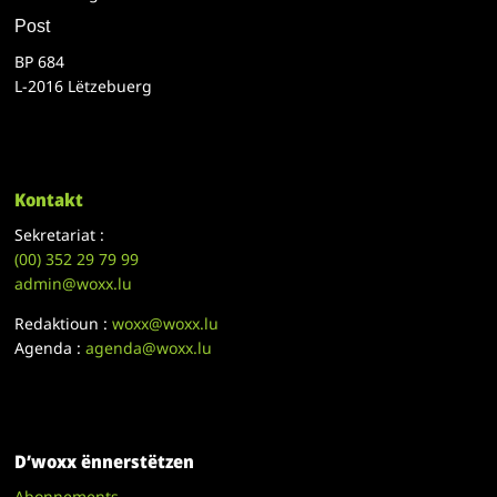
Post
BP 684
L-2016 Lëtzebuerg
Kontakt
Sekretariat :
(00)
352 29 79 99
admin@woxx.lu
Redaktioun :
woxx@woxx.lu
Agenda :
agenda@woxx.lu
D’woxx ënnerstëtzen
Abonnements