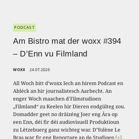
PODCAST
Am Bistro mat der woxx #394
– D’Enn vu Filmland
WOXX
24.07.2026
All Woch bitt d’woxx Iech an hirem Podcast en
Abléck an hir journalistesch Aarbecht. An
enger Woch maachen d'Filmstudioen
„Filmland“ zu Keelen hir Dieren endgülteg zou.
Domadder geet no dräizéng Joer eng Ära op
een Enn, déi fir déi audiovisuell Produktioun
zu Lëtzebuerg ganz wichteg war. D'Yolène Le
Bras war fir eng Reportage an de Studioen
[+]