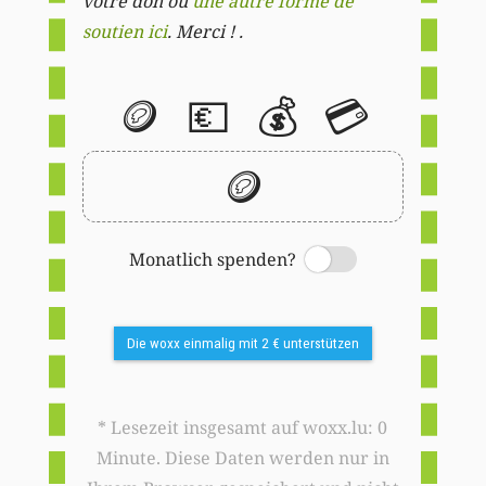
votre don ou
une autre forme de
soutien ici
. Merci ! .
🪙
💶
💰
💳
🪙
Monatlich spenden?
Switch
Die woxx einmalig mit 2 € unterstützen
* Lesezeit insgesamt auf woxx.lu: 0
Minute. Diese Daten werden nur in