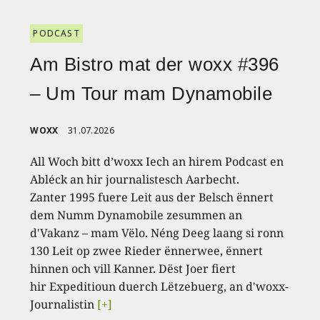
PODCAST
Am Bistro mat der woxx #396
– Um Tour mam Dynamobile
WOXX
31.07.2026
All Woch bitt d’woxx Iech an hirem Podcast en
Abléck an hir journalistesch Aarbecht.
Zanter 1995 fuere Leit aus der Belsch ënnert
dem Numm Dynamobile zesummen an
d'Vakanz – mam Vëlo. Néng Deeg laang si ronn
130 Leit op zwee Rieder ënnerwee, ënnert
hinnen och vill Kanner. Dëst Joer fiert
hir Expeditioun duerch Lëtzebuerg, an d'woxx-
Journalistin
[+]