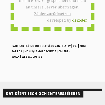
Ihrem Browser gespeichert und nicht
an unsere Server übertragen.
Zähler zurücksetzen
developed by
dekoder
|
|
|
FAHRRAD
LËTZEBUERGER VËLOS-INITIATIV
LVI
MIKE
|
|
SARTOR
MONIQUE GOLDSCHMIT
ONLINE-
|
WOXX
WEBEXCLUSIVE
DAT KÉINT IECH OCH INTERESSÉIEREN