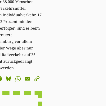
er 38.000 Menschen.
Verkehrsmittel
 Individualverkehr, 17
 2 Prozent mit dem
rfolgen, sind es beim
enutzte
xemburg vor allem
 der Wege aber nur
nd Radverkehr auf 25
ent zurückgedrängt
 werden.
astodon
Facebook
Bluesky
WhatsApp
Email
Copy
Link