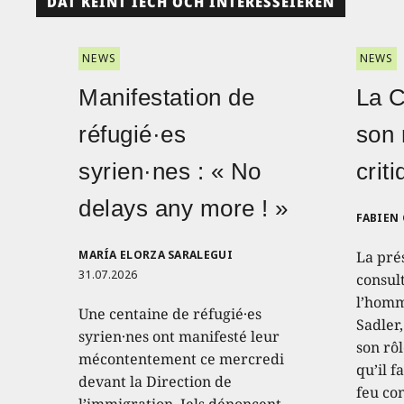
DAT KÉINT IECH OCH INTERESSÉIEREN
NEWS
NEWS
Manifestation de
La 
réfugié·es
son 
syrien·nes : « No
crit
delays any more ! »
FABIEN
MARÍA ELORZA SARALEGUI
La pré
31.07.2026
consult
l’homm
Une centaine de réfugié·es
Sadler
syrien·nes ont manifesté leur
son rôl
mécontentement ce mercredi
qu’il f
devant la Direction de
feu con
l’immigration. Iels dénoncent