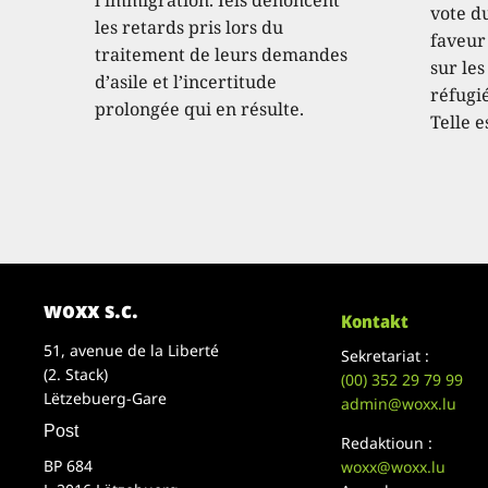
vote d
les retards pris lors du
faveur
traitement de leurs demandes
sur les
d’asile et l’incertitude
réfugié
prolongée qui en résulte.
Telle e
woxx s.c.
Kontakt
51, avenue de la Liberté
Sekretariat :
(2. Stack)
(00)
352 29 79 99
Lëtzebuerg-Gare
admin@woxx.lu
Post
Redaktioun :
BP 684
woxx@woxx.lu