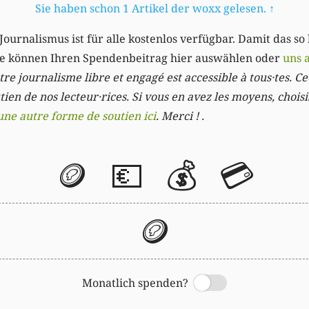
Sie haben schon 1 Artikel der woxx gelesen.
↑
Journalismus ist für alle kostenlos verfügbar. Damit das so
Sie können Ihren Spendenbeitrag hier auswählen oder
uns 
re journalisme libre et engagé est accessible à tous·tes. Cec
ien de nos lecteur·rices. Si vous en avez les moyens, chois
une autre forme de soutien ici
. Merci ! .
🪙
💶
💰
💳
🪙
Monatlich spenden?
Switch