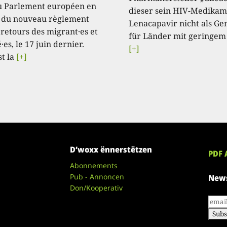
u Parlement européen en
dieser sein HIV-Medikam
 du nouveau règlement
Lenacapavir nicht als Ge
 retours des migrant·es et
für Länder mit geringem
·es, le 17 juin dernier.
[+]
st la
[+]
D’woxx ënnerstëtzen
PDF 
Abonnements
Pub - Annoncen
News
Don/Kooperativ