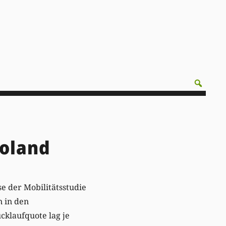
toland
e der Mobilitätsstudie
 in den
cklaufquote lag je