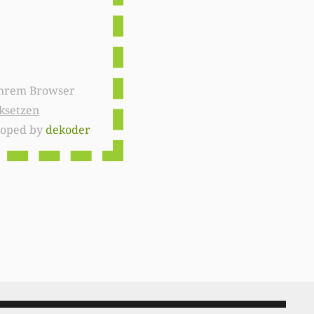
ksetzen
loped by
dekoder