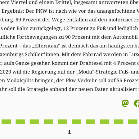
nem Viertel und einem Drittel, insgesamt antworteten üb
Ergebnis: Der PKW ist nach wie vor das unangefochtene 
urg. 69 Prozent der Wege entfallen auf den motorisierten
 oder Bahn zurückgelegt, 12 Prozent zu Fuß und lediglich
fliche Fortbewegungen zu 90 Prozent mit dem Automobil e
Prozent – das „Elterntaxi“ ist dennoch das am häufigsten b
uxemburgs Schüler*innen. Mit dem Fahrrad werden in Lu
gt; aufs Ganze gesehen kommt der Drahtesel mit 4 Prozent
s 2020 will die Regierung mit der „Modu“-Strategie Fuß- u
en Modalsplits bringen, der Pkw-Verkehr soll auf 56 Proz
hr soll die Strategie anhand der neuen Daten aktualisiert
M
1