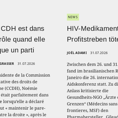
NEWS
CCDH est dans
HIV-Medikament
rôle quand elle
Profitstreben töt
ique un parti
JOËL ADAMI
31.07.2026
 GRASSER
31.07.2026
Zwischen dem 26. und 31.
fand im brasilianischen R
sidente de la Commission
Janeiro die 26. internati
ative des droits de
Aidskonferenz statt. Zu 
e (CCDH), Noémie
Anlass kritisierte die
, était parfaitement dans
Gesundheits-NGO „Ärzte
e lorsqu’elle a déclaré
Grenzen“ (Médecins sans
aut « maintenir le pare-
frontieres, MSF) den
tre la droite », après le
Pharmahersteller „Gilead