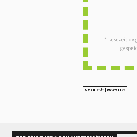
* Lesezeit insgesamt auf woxx.lu: 
gespei
|
MOBILITÄT
WOXX1453