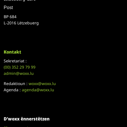
Post
BP 684
L-2016 Lëtzebuerg
Kontakt
Sekretariat :
(00)
352 29 79 99
admin@woxx.lu
Redaktioun :
woxx@woxx.lu
Agenda :
agenda@woxx.lu
D’woxx ënnerstëtzen