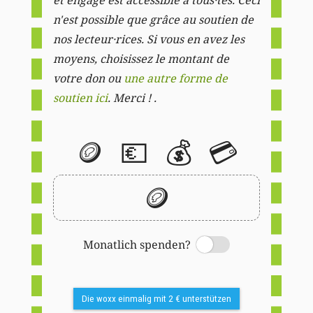
n'est possible que grâce au soutien de
nos lecteur·rices. Si vous en avez les
moyens, choisissez le montant de
votre don ou
une autre forme de
soutien ici
. Merci ! .
🪙
💶
💰
💳
🪙
Monatlich spenden?
Switch
Die woxx einmalig mit 2 € unterstützen