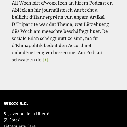
All Woch bitt d’woxx Iech an hirem Podcast en
Abléck an hir journalistesch Aarbecht a
beliicht d’Hannergrënn vun engem Artikel.
D'Tripartite war dat Thema, wat Lëtzebuerg
dës Woch am meeschte beschäftegt huet. De
soziale Bilan schéngt gutt ze sinn, mä fir
d'Klimapolitik bedeit den Accord net
onbedéngt eng Verbesserung. Am Podcast
schwätzen de
[+]
woxx s.c.
51, avenue de la Liberté
(2. Stack)
Lëtzebuerg-Gare