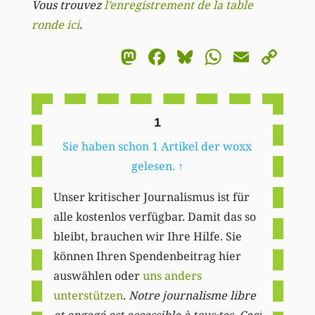
Vous trouvez
l’enregistrement de la table
ronde ici
.
Mastodon
Facebook
Bluesky
WhatsA
Email
Co
Li
1
Sie haben schon 1 Artikel der woxx
gelesen.
↑
Unser kritischer Journalismus ist für
alle kostenlos verfügbar. Damit das so
bleibt, brauchen wir Ihre Hilfe. Sie
können Ihren Spendenbeitrag hier
auswählen oder
uns anders
unterstützen
.
Notre journalisme libre
et engagé est accessible à tous·tes. Ceci