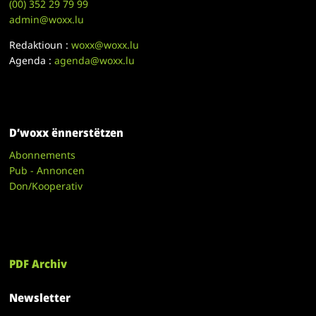
(00)
352 29 79 99
admin@woxx.lu
Redaktioun :
woxx@woxx.lu
Agenda :
agenda@woxx.lu
D’woxx ënnerstëtzen
Abonnements
Pub - Annoncen
Don/Kooperativ
PDF Archiv
Newsletter