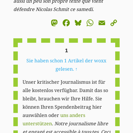
aussi un peu son propre texte que vient
défendre Nicolas Schmit ce samedi.
Mastodon
Facebook
Bluesky
WhatsA
Email
Co
Li
1
Sie haben schon 1 Artikel der woxx
gelesen.
↑
Unser kritischer Journalismus ist für
alle kostenlos verfügbar. Damit das so
bleibt, brauchen wir Ihre Hilfe. Sie
können Ihren Spendenbeitrag hier
auswählen oder
uns anders
unterstützen
.
Notre journalisme libre
et engagé est accessible à tous·tes. Ceci