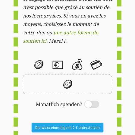
n'est possible que grâce au soutien de
nos lecteur·rices. Si vous en avez les
moyens, choisissez le montant de
votre don ou
une autre forme de
soutien ici
. Merci ! .
🪙
💶
💰
💳
🪙
Monatlich spenden?
Switch
Die woxx einmalig mit 2 € unterstützen