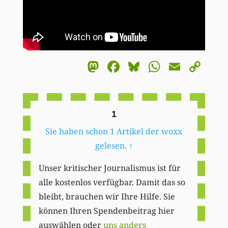
Mastodon
Facebook
Bluesky
WhatsA
Email
Co
Li
1
Sie haben schon 1 Artikel der woxx
gelesen.
↑
Unser kritischer Journalismus ist für
alle kostenlos verfügbar. Damit das so
bleibt, brauchen wir Ihre Hilfe. Sie
können Ihren Spendenbeitrag hier
auswählen oder
uns anders