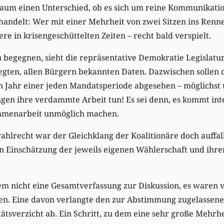
kaum einen Unterschied, ob es sich um reine Kommunikat
andelt: Wer mit einer Mehrheit von zwei Sitzen ins Renne
re in krisengeschüttelten Zeiten – recht bald verspielt.
begegnen, sieht die repräsentative Demokratie Legislatu
egten, allen Bürgern bekannten Daten. Dazwischen sollen 
ten Jahr einer jeden Mandatsperiode abgesehen – möglichs
ngen ihre verdammte Arbeit tun! Es sei denn, es kommt in
ammenarbeit unmöglich machen.
hlrecht war der Gleichklang der Koalitionäre doch auffal
hen Einschätzung der jeweils eigenen Wählerschaft und ihre
m nicht eine Gesamtverfassung zur Diskussion, es waren v
gen. Eine davon verlangte den zur Abstimmung zugelassen
ätsverzicht ab. Ein Schritt, zu dem eine sehr große Mehrhe