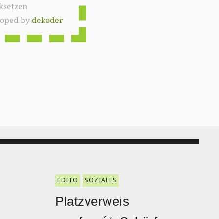
ksetzen
loped by
dekoder
EDITO
SOZIALES
Platzverweis