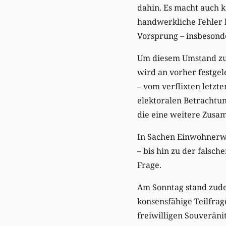
dahin. Es macht auch 
handwerkliche Fehler h
Vorsprung – insbesonde
Um diesem Umstand zu 
wird an vorher festgel
– vom verflixten letz
elektoralen Betrachtu
die eine weitere Zus
In Sachen Einwohnerwa
– bis hin zu der falsc
Frage.
Am Sonntag stand zude
konsensfähige Teilfra
freiwilligen Souveränit