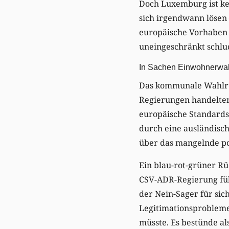
Doch Luxemburg ist kei
sich irgendwann lösen –
europäische Vorhaben i
uneingeschränkt schlu
In Sachen Einwohnerwahlr
Das kommunale Wahlrec
Regierungen handelten
europäische Standard
durch eine ausländisch
über das mangelnde pol
Ein blau-rot-grüner Rü
CSV-ADR-Regierung füh
der Nein-Sager für sic
Legitimationsprobleme
müsste. Es bestünde al