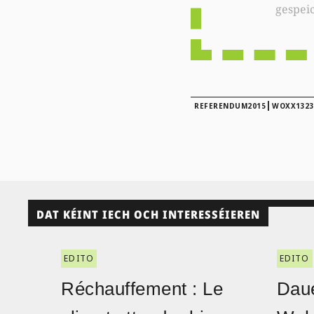
gespei
|
REFERENDUM2015
WOXX1323
DAT KÉINT IECH OCH INTERESSÉIEREN
EDITO
EDITO
Réchauffement : Le
Daue