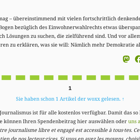
 mag – übereinstimmend mit vielen fortschrittlich denken
n Bogen bezüglich des Einwohnerwahlrechts etwas überspan
ch Lösungen zu suchen, die zielführend sind. Und vor allem 
en zu erklären, was sie will: Nämlich mehr Demokratie al
M
1
Sie haben schon 1 Artikel der woxx gelesen.
↑
Journalismus ist für alle kostenlos verfügbar. Damit das so
Sie können Ihren Spendenbeitrag hier auswählen oder
uns 
re journalisme libre et engagé est accessible à tous·tes. Cec
ien de nos lecteur·rices. Si vous en avez les moyens, chois