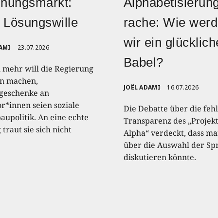
nungsmarkt:
Alphabetisierun
 Lösungswille
rache: Wie wer
wir ein glücklic
AMI
23.07.2026
Babel?
 mehr will die Regierung
n machen,
JOËL ADAMI
16.07.2026
geschenke an
or*innen seien soziale
Die Debatte über die feh
upolitik. An eine echte
Transparenz des „Projek
traut sie sich nicht
Alpha“ verdeckt, dass m
über die Auswahl der Sp
diskutieren könnte.