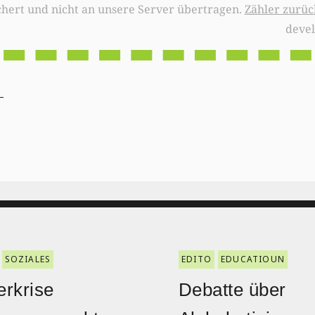
chert und nicht an unsere Server übertragen.
Zähler zurüc
deve
SOZIALES
EDITO
EDUCATIOUN
rkrise
Debatte über