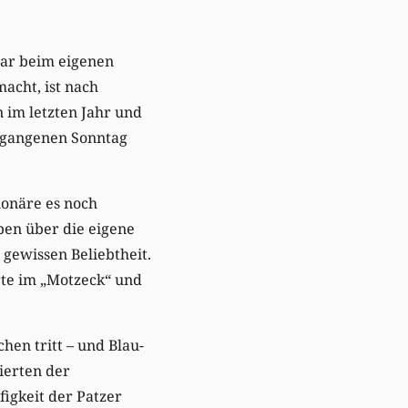
gar beim eigenen
acht, ist nach
im letzten Jahr und
rgangenen Sonntag
ionäre es noch
en über die eigene
 gewissen Beliebtheit.
rte im „Motzeck“ und
chen tritt – und Blau-
rierten der
igkeit der Patzer