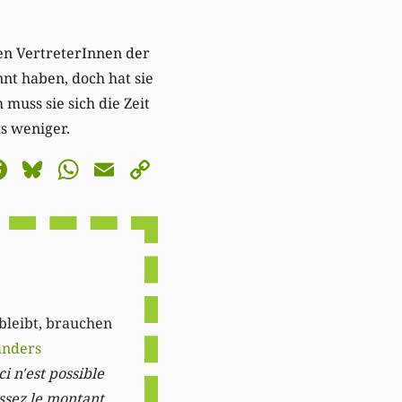
den VertreterInnen der
nt haben, doch hat sie
muss sie sich die Zeit
s weniger.
astodon
Facebook
Bluesky
WhatsApp
Email
Copy
Link
 bleibt, brauchen
anders
i n'est possible
issez le montant