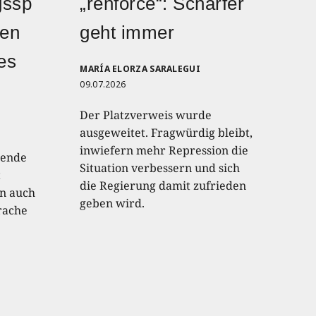
gssp
„renforcé“: Schärfer
den
geht immer
hes
MARÍA ELORZA SARALEGUI
09.07.2026
Der Platzverweis wurde
ausgeweitet. Fragwürdig bleibt,
inwiefern mehr Repression die
lende
Situation verbessern und sich
t
die Regierung damit zufrieden
an auch
geben wird.
rache