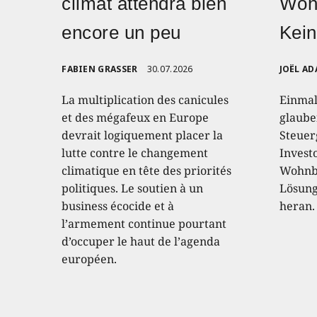
climat attendra bien
Woh
encore un peu
Kein
FABIEN GRASSER
30.07.2026
JOËL AD
La multiplication des canicules
Einmal
et des mégafeux en Europe
glaube
devrait logiquement placer la
Steuer
lutte contre le changement
Invest
climatique en tête des priorités
Wohnba
politiques. Le soutien à un
Lösung 
business écocide et à
heran.
l’armement continue pourtant
d’occuper le haut de l’agenda
européen.