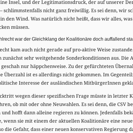
ne Insel, und der Legitimationsdruck, der auf unserer Dem
 schlimmstenfalls nicht ganz freiwillig. Es sei denn, wir s
n den Wind. Was natürlich nicht heißt, dass wir alles, wa
cken müssen.
echt war der Gleichklang der Koalitionäre doch auffallend sta
ht kam auch nicht gerade auf pro-aktive Weise zustande
 zunächst sehr weitgehende Sonderkonditionen aus. Die 
s geschah nur häppchenweise. Zu der gefürchteten Übe
e Überzahl ist es allerdings nicht gekommen. Im Gegenteil
itische Interesse der ausländischen MitbürgerInnen gekla
cktritt wegen dieser spezifischen Frage müsste in letzter 
ren, ob mit oder ohne Neuwahlen. Es sei denn, die CSV b
h und hofft dann alleine regieren zu können. Jedenfalls be
, wenn sie mit einem der aktuellen Koalitionäre eine neu
so die Gefahr, dass einer neuen konservativen Regierung d