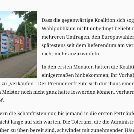
Dass die gegenwärtige Koalition sich so
Wahlpublikum nicht unbedingt beliebt m
mehreren Umfragen, den Europawahlen 
spätestens seit dem Referendum am ve
nicht mehr anzuzweifeln.
In den ersten Monaten hatten die Koalit
einigermaßen hinbekommen, ihr Vorhab
zu „verkaufen“. Der Premier erfreute sich durchaus einer
en Meister noch nicht ganz hatte loswerden können, verhar
f.
ern die Schonfristen nur, bis jemand in die ersten Fettnäpf
icht lange auf sich warten. Die Toleranz, die die Administ
ber zu üben bereit sind, schwindet mit zunehmender Häuf