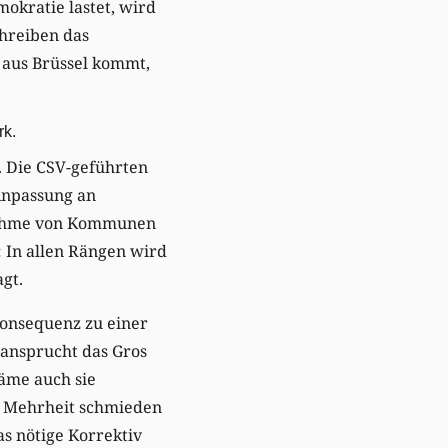
okratie lastet, wird
chreiben das
s aus Brüssel kommt,
rk.
. Die CSV-geführten
Anpassung an
rnahme von Kommunen
: In allen Rängen wird
gt.
Konsequenz zu einer
eansprucht das Gros
käme auch sie
e Mehrheit schmieden
as nötige Korrektiv