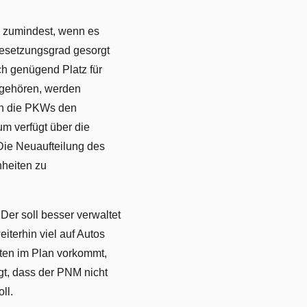
– zumindest, wenn es
Besetzungsgrad gesorgt
ch genügend Platz für
s gehören, werden
ern die PKWs den
m verfügt über die
 Die Neuaufteilung des
heiten zu
er soll besser verwaltet
iterhin viel auf Autos
lten im Plan vorkommt,
gt, dass der PNM nicht
ll.