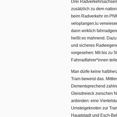
Drei Radverkehrsachsen,
zusätzlich zu dem natio
beim Radverkehr im PNM
veloplangen.lu verwiesen,
dann wirklich fahrradger
heißt es mahnend. Dazu 
und sicheres Radwegenet
vorgesehen: Mit bis zu 5
Fahrradfahrer*innen teil
Man dürfe keine halbherz
Tram beweist das. Mittle
Dementsprechend zahlreic
Gleisdreieck zwischen N
anbinden: eine Viertelst
Umsteigeknoten zur Tram
Hauptstadt und Esch-Bel