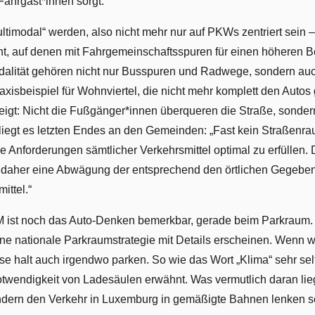
ahrgäst*innen sorgt.
ltimodal“ werden, also nicht mehr nur auf PKWs zentriert sein 
t, auf denen mit Fahrgemeinschaftsspuren für einen höheren 
odalität gehören nicht nur Busspuren und Radwege, sondern au
xisbeispiel für Wohnviertel, die nicht mehr komplett den Auto
gezeigt: Nicht die Fußgänger*innen überqueren die Straße, sond
iegt es letzten Endes an den Gemeinden: „Fast kein Straßenrau
e Anforderungen sämtlicher Verkehrsmittel optimal zu erfüllen.
 daher eine Abwägung der entsprechend den örtlichen Gegeben
ittel.“
M ist noch das Auto-Denken bemerkbar, gerade beim Parkraum. D
ine nationale Parkraumstrategie mit Details erscheinen. Wenn we
se halt auch irgendwo parken. So wie das Wort „Klima“ sehr se
otwendigkeit von Ladesäulen erwähnt. Was vermutlich daran lie
ondern den Verkehr in Luxemburg in gemäßigte Bahnen lenken so