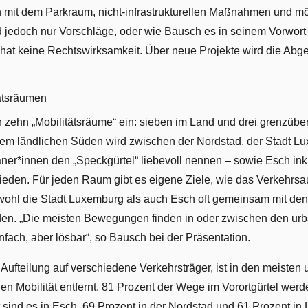
ch mit dem Parkraum, nicht-infrastrukturellen Maßnahmen und 
ind jedoch nur Vorschläge, oder wie Bausch es in seinem Vorwort
n hat keine Rechtswirksamkeit. Über neue Projekte wird die A
ätsräumen
in zehn „Mobilitätsräume“ ein: sieben im Land und drei grenzü
em ländlichen Süden wird zwischen der Nordstad, der Stadt L
laner*innen den „Speckgürtel“ liebevoll nennen – sowie Esch in
eden. Für jeden Raum gibt es eigene Ziele, wie das Verkehrs
wohl die Stadt Luxemburg als auch Esch oft gemeinsam mit de
den. „Die meisten Bewegungen finden in oder zwischen den ur
nfach, aber lösbar“, so Bausch bei der Präsentation.
e Aufteilung auf verschiedene Verkehrsträger, ist in den meiste
gen Mobilität entfernt. 81 Prozent der Wege im Vorortgürtel wer
 sind es in Esch, 69 Prozent in der Nordstad und 61 Prozent in 