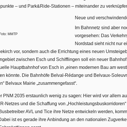
unkte – und Park&Ride-Stationen – miteinander zu verknüpfe
Neue und verschwindend
Im Bahnnetz sind aber n
Foto: MMTP
vorgesehen: Das Verkehrs
Nordstad sieht nicht nur 
iekirch vor, sondern auch die Errichtung eines neuen Umsteige
ebiet zwischen Esch und Schifflingen soll ein neuer Bahnhof 
ktuelle Hauptbahnhof von Esch in „einen modernen Bau am west
n könnte. Die Bahnhöfe Belval-Rédange und Belvaux-Soleuv
n“ Belvaux Mairie „zusammengefasst“.
 PNM 2035 erstaunlich wenig zu sagen: Hier wird vor allem auf
-Netzes und die Schaffung von „Hochleistungsbuskorridoren“ 
 Busbetreiber AVL und Tice ihre Netze entwickeln werden, komm
 Dabei ist es gerade ihre Anbindung an den nationalen Zugverkehr