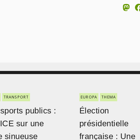
M
TRANSPORT
EUROPA
THEMA
sports publics :
Élection
ICE sur une
présidentielle
e sinueuse
française : Une