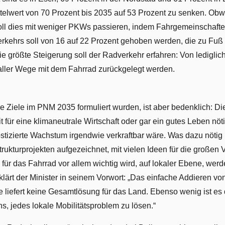
ttelwert von 70 Prozent bis 2035 auf 53 Prozent zu senken. Ob
l dies mit weniger PKWs passieren, indem Fahrgemeinschaften
 Verkehrs soll von 16 auf 22 Prozent gehoben werden, die zu F
ie größte Steigerung soll der Radverkehr erfahren: Von lediglich
aller Wege mit dem Fahrrad zurückgelegt werden.
e Ziele im PNM 2035 formuliert wurden, ist aber bedenklich: Die
t für eine klimaneutrale Wirtschaft oder gar ein gutes Leben nö
stizierte Wachstum irgendwie verkraftbar wäre. Was dazu nötig i
strukturprojekten aufgezeichnet, mit vielen Ideen für die große
 für das Fahrrad vor allem wichtig wird, auf lokaler Ebene, wer
rklärt der Minister in seinem Vorwort: „Das einfache Addieren vo
e liefert keine Gesamtlösung für das Land. Ebenso wenig ist es
ns, jedes lokale Mobilitätsproblem zu lösen.“