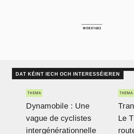
WOXX1682
DAT KÉINT IECH OCH INTERESSÉIEREN
THEMA
THEMA
Dynamobile : Une
Tran
vague de cyclistes
Le T
intergénérationnelle
rout