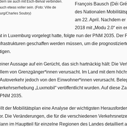
dern sie auch mit Esch-Belval verbinden.
François Bausch (Déi Gré
uch etwas voller sein. (Foto: Ville de
des Nationalen Mobilität
rg/Charles Soubry)
am 22. April. Nachdem er
2018 mit „Modu 2.0“ ein e
t in Luxemburg vorgelegt hatte, folgte nun der PNM 2035. Der Pla
Infrastrukturen geschaffen werden müssen, um die prognostizier
tigen.
iner Aussage auf ein Gerücht, das sich hartnäckig hält: Die Ve
lem von Grenzgänger*innen verursacht. Im Land mit dem höch
Autoverkehr jedoch von den Einwohner*innen verursacht. Belegt
erkehrserhebung „Luxmobil“ veröffentlicht wurden. Auf diese Z
 PNM 2035.
llt der Mobilitätsplan eine Analyse der wichtigsten Herausford
r. Die Veränderungen, die für die verschiedenen Verkehrsnetz
dann im Hauptteil für einzelne Regionen des Landes detailliert 