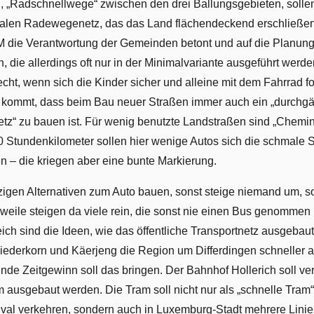
 „Radschnellwege“ zwischen den drei Ballungsgebieten, solle
nalen Radewegenetz, das das Land flächendeckend erschließen 
 die Verantwortung der Gemeinden betont und auf die Planung
 die allerdings oft nur in der Minimalvariante ausgeführt werden
echt, wenn sich die Kinder sicher und alleine mit dem Fahrrad 
kommt, dass beim Bau neuer Straßen immer auch ein „durchgä
z“ zu bauen ist. Für wenig benutzte Landstraßen sind „Chemin
0 Stundenkilometer sollen hier wenige Autos sich die schmale S
en – die kriegen aber eine bunte Markierung.
igen Alternativen zum Auto bauen, sonst steige niemand um, so
rweile steigen da viele rein, die sonst nie einen Bus genommen 
h sind die Ideen, wie das öffentliche Transportnetz ausgebaut 
iederkorn und Käerjeng die Region um Differdingen schneller 
unde Zeitgewinn soll das bringen. Der Bahnhof Hollerich soll ve
 ausgebaut werden. Die Tram soll nicht nur als „schnelle Tram
val verkehren, sondern auch in Luxemburg-Stadt mehrere Lin