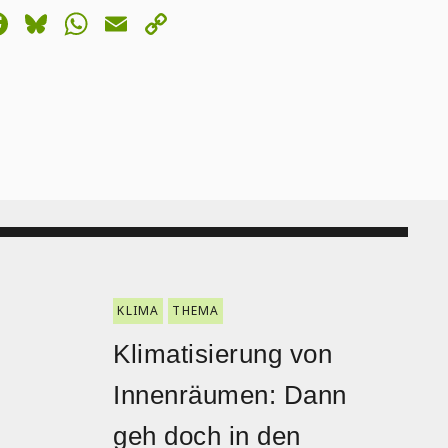
astodon
Facebook
Bluesky
WhatsApp
Email
Copy
Link
KLIMA
THEMA
Klimatisierung von
Innenräumen: Dann
geh doch in den