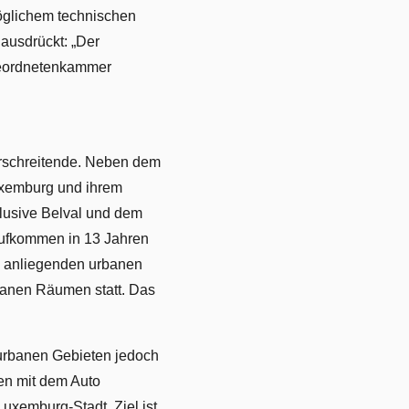
möglichem technischen
 ausdrückt: „Der
bgeordnetenkammer
berschreitende. Neben dem
uxemburg und ihrem
klusive Belval und dem
aufkommen in 13 Jahren
n anliegenden urbanen
banen Räumen statt. Das
n urbanen Gebieten jedoch
den mit dem Auto
Luxemburg-Stadt. Ziel ist