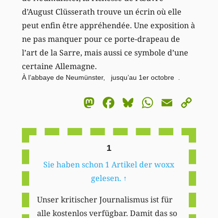
d’August Clüsserath trouve un écrin où elle
peut enfin être appréhendée. Une exposition à
ne pas manquer pour ce porte-drapeau de
l’art de la Sarre, mais aussi ce symbole d’une
certaine Allemagne.
À l’abbaye de Neumünster, jusqu’au 1er octobre .
Mastodon
Facebook
Bluesky
WhatsA
Email
Co
Li
1
Sie haben schon 1 Artikel der woxx
gelesen.
↑
Unser kritischer Journalismus ist für
alle kostenlos verfügbar. Damit das so