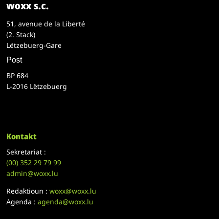
woxx s.c.
51, avenue de la Liberté
(2. Stack)
Lëtzebuerg-Gare
Post
BP 684
L-2016 Lëtzebuerg
Kontakt
Sekretariat :
(00)
352 29 79 99
admin@woxx.lu
Redaktioun :
woxx@woxx.lu
Agenda :
agenda@woxx.lu