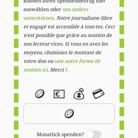
können Ihren Spendenbeitrag hier
auswählen oder
uns anders
unterstützen
.
Notre journalisme libre
et engagé est accessible à tous·tes. Ceci
n'est possible que grâce au soutien de
nos lecteur·rices. Si vous en avez les
moyens, choisissez le montant de
votre don ou
une autre forme de
soutien ici
. Merci ! .
🪙
💶
💰
💳
🪙
Monatlich spenden?
Switch