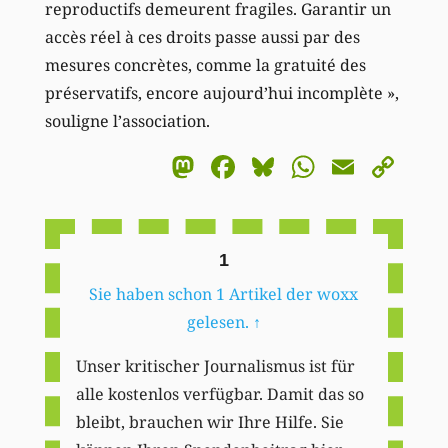
reproductifs demeurent fragiles. Garantir un
accès réel à ces droits passe aussi par des
mesures concrètes, comme la gratuité des
préservatifs, encore aujourd’hui incomplète »,
souligne l’association.
Mastodon
Facebook
Bluesky
WhatsA
Email
Co
Li
1
Sie haben schon 1 Artikel der woxx
gelesen.
↑
Unser kritischer Journalismus ist für
alle kostenlos verfügbar. Damit das so
bleibt, brauchen wir Ihre Hilfe. Sie