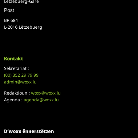
Lëtzebuerg-Gare
Post
BP 684
L-2016 Lëtzebuerg
Kontakt
Sekretariat :
(00)
352 29 79 99
admin@woxx.lu
Redaktioun :
woxx@woxx.lu
Agenda :
agenda@woxx.lu
D’woxx ënnerstëtzen