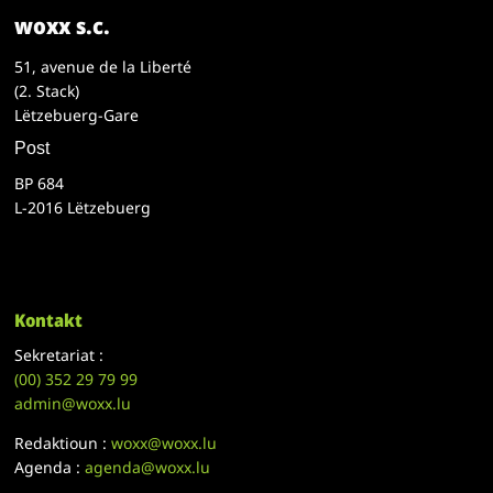
woxx s.c.
51, avenue de la Liberté
(2. Stack)
Lëtzebuerg-Gare
Post
BP 684
L-2016 Lëtzebuerg
Kontakt
Sekretariat :
(00)
352 29 79 99
admin@woxx.lu
Redaktioun :
woxx@woxx.lu
Agenda :
agenda@woxx.lu