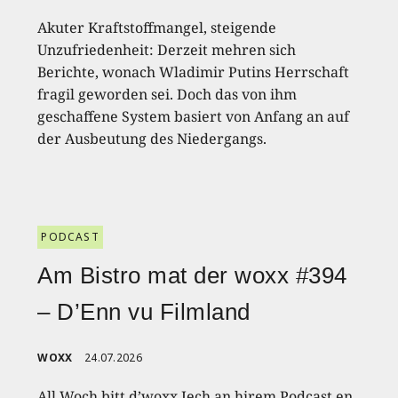
Akuter Kraftstoffmangel, steigende
Unzufriedenheit: Derzeit mehren sich
Berichte, wonach Wladimir Putins Herrschaft
fragil geworden sei. Doch das von ihm
geschaffene System basiert von Anfang an auf
der Ausbeutung des Niedergangs.
PODCAST
Am Bistro mat der woxx #394
– D’Enn vu Filmland
WOXX
24.07.2026
All Woch bitt d’woxx Iech an hirem Podcast en