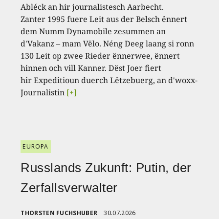
Abléck an hir journalistesch Aarbecht.
Zanter 1995 fuere Leit aus der Belsch ënnert
dem Numm Dynamobile zesummen an
d'Vakanz – mam Vëlo. Néng Deeg laang si ronn
130 Leit op zwee Rieder ënnerwee, ënnert
hinnen och vill Kanner. Dëst Joer fiert
hir Expeditioun duerch Lëtzebuerg, an d'woxx-
Journalistin
[+]
EUROPA
Russlands Zukunft: Putin, der
Zerfallsverwalter
THORSTEN FUCHSHUBER
30.07.2026