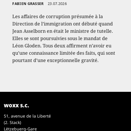
FABIEN GRASSER
23.07.2026
Les affaires de corruption présumée à la
Direction de l’immigration ont débuté quand
Jean Asselborn en était le ministre de tutelle.
Elles se sont poursuivies sous le mandat de
Léon Gloden. Tous deux affirment n’avoir eu
qu’une connaissance limitée des faits, qui sont
pourtant d’une exceptionnelle gravité.
woxx s.c.
51, avenue de la Liberté
(2. Stack)
Lëtzebuerg-Gare