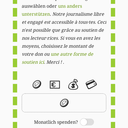
auswählen oder
uns anders
unterstützen
.
Notre journalisme libre
et engagé est accessible à tous·tes. Ceci
n'est possible que grâce au soutien de
nos lecteur·rices. Si vous en avez les
moyens, choisissez le montant de
votre don ou
une autre forme de
soutien ici
. Merci ! .
🪙
💶
💰
💳
🪙
Monatlich spenden?
Switch