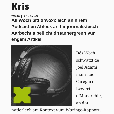
Kris
WOXX
|
07.02.2020
All Woch bitt d’woxx Iech an hirem
Podcast en Abléck an hir journalistesch
Aarbecht a beliicht d’Hannergrënn vun
engem Artikel.
Dës Woch
schwätzt de
Joël Adami
mam Luc
Caregari
iwwert
d‘Monarchie,
an dat
natierlech am Kontext vum Waringo-Rapport.