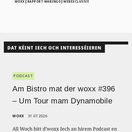
|
|
WOXX
RAPPORT WARINGO
WEBEXCLUSIVE
DAT KÉINT IECH OCH INTERESSÉIEREN
PODCAST
Am Bistro mat der woxx #396
– Um Tour mam Dynamobile
WOXX
31.07.2026
All Woch bitt d’woxx Iech an hirem Podcast en