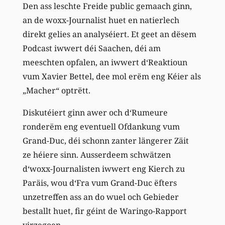
Den ass leschte Freide public gemaach ginn,
an de woxx-Journalist huet en natierlech
direkt gelies an analyséiert. Et geet an dësem
Podcast iwwert déi Saachen, déi am
meeschten opfalen, an iwwert d‘Reaktioun
vum Xavier Bettel, dee mol erëm eng Kéier als
„Macher“ optrëtt.
Diskutéiert ginn awer och d‘Rumeure
ronderëm eng eventuell Ofdankung vum
Grand-Duc, déi schonn zanter längerer Zäit
ze héiere sinn. Ausserdeem schwätzen
d‘woxx-Journalisten iwwert eng Kierch zu
Paräis, wou d‘Fra vum Grand-Duc ëfters
unzetreffen ass an do wuel och Gebieder
bestallt huet, fir géint de Waringo-Rapport
virzegoen.