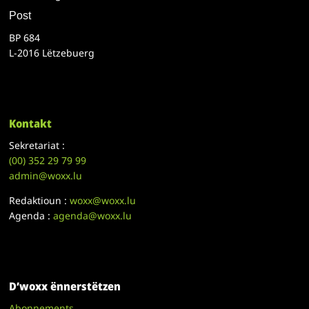
Post
BP 684
L-2016 Lëtzebuerg
Kontakt
Sekretariat :
(00)
352 29 79 99
admin@woxx.lu
Redaktioun :
woxx@woxx.lu
Agenda :
agenda@woxx.lu
D’woxx ënnerstëtzen
Abonnements