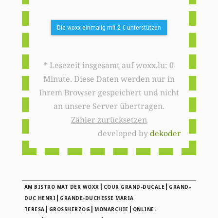
Die woxx einmalig mit 2 € unterstützen
* Lesezeit insgesamt auf woxx.lu: 0
Minute. Diese Daten werden nur in
Ihrem Browser gespeichert und nicht
an unsere Server übertragen.
Zähler zurücksetzen
developed by
dekoder
|
|
AM BISTRO MAT DER WOXX
COUR GRAND-DUCALE
GRAND-
|
DUC HENRI
GRANDE-DUCHESSE MARIA
|
|
|
TERESA
GROSSHERZOG
MONARCHIE
ONLINE-