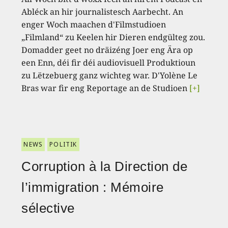
Abléck an hir journalistesch Aarbecht. An
enger Woch maachen d'Filmstudioen
„Filmland“ zu Keelen hir Dieren endgülteg zou.
Domadder geet no dräizéng Joer eng Ära op
een Enn, déi fir déi audiovisuell Produktioun
zu Lëtzebuerg ganz wichteg war. D'Yolène Le
Bras war fir eng Reportage an de Studioen
[+]
NEWS
POLITIK
Corruption à la Direction de
l’immigration : Mémoire
sélective