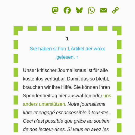
Mastodon
Facebook
Bluesky
WhatsA
Email
Co
Lin
1
Sie haben schon 1 Artikel der woxx
gelesen.
↑
Unser kritischer Journalismus ist für alle
kostenlos verfügbar. Damit das so bleibt,
brauchen wir Ihre Hilfe. Sie können Ihren
Spendenbeitrag hier auswählen oder
uns
anders unterstützen
.
Notre journalisme
libre et engagé est accessible à tous·tes.
Ceci n'est possible que grâce au soutien
de nos lecteur·rices. Si vous en avez les