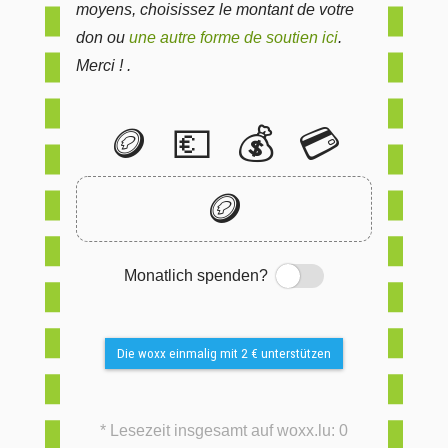
moyens, choisissez le montant de votre
don ou
une autre forme de soutien ici
.
Merci ! .
🪙
💶
💰
💳
🪙
Monatlich spenden?
Switch
Die woxx einmalig mit 2 € unterstützen
* Lesezeit insgesamt auf woxx.lu: 0