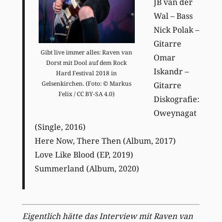
JB van der
Wal – Bass
Nick Polak –
Gitarre
Gibt live immer alles: Raven van
Omar
Dorst mit Dool auf dem Rock
Iskandr –
Hard Festival 2018 in
Gelsenkirchen. (Foto: © Markus
Gitarre
Felix / CC BY-SA 4.0)
Diskografie:
Oweynagat
(Single, 2016)
Here Now, There Then (Album, 2017)
Love Like Blood (EP, 2019)
Summerland (Album, 2020)
Eigentlich hätte das Interview mit Raven van