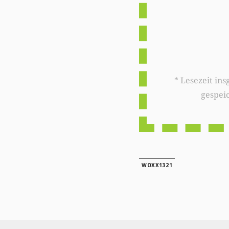
* Lesezeit insgesamt auf woxx.lu: 
gespei
WOXX1321