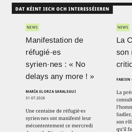
DAT KÉINT IECH OCH INTERESSÉIEREN
NEWS
NEWS
Manifestation de
La 
réfugié·es
son 
syrien·nes : « No
crit
delays any more ! »
FABIEN
MARÍA ELORZA SARALEGUI
La pré
31.07.2026
consult
l’homm
Une centaine de réfugié·es
Sadler
syrien·nes ont manifesté leur
son rôl
mécontentement ce mercredi
qu’il f