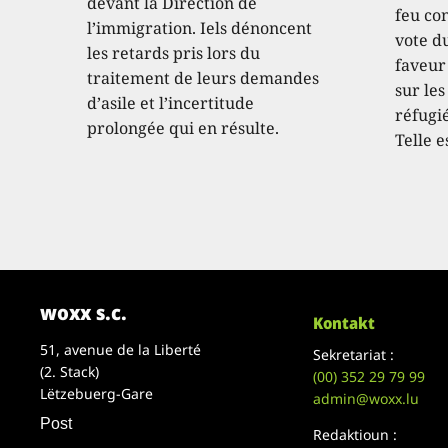
devant la Direction de
feu con
l’immigration. Iels dénoncent
vote d
les retards pris lors du
faveur
traitement de leurs demandes
sur les
d’asile et l’incertitude
réfugié
prolongée qui en résulte.
Telle e
woxx s.c.
Kontakt
51, avenue de la Liberté
Sekretariat :
(2. Stack)
(00)
352 29 79 99
Lëtzebuerg-Gare
admin@woxx.lu
Post
Redaktioun :