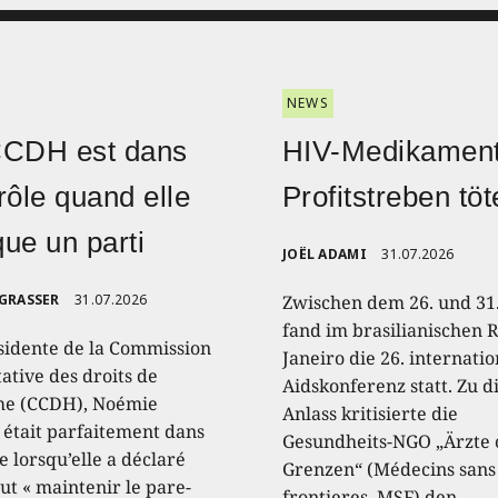
NEWS
CCDH est dans
HIV-Medikament
rôle quand elle
Profitstreben töt
ique un parti
JOËL ADAMI
31.07.2026
 GRASSER
31.07.2026
Zwischen dem 26. und 31.
fand im brasilianischen R
sidente de la Commission
Janeiro die 26. internati
ative des droits de
Aidskonferenz statt. Zu 
e (CCDH), Noémie
Anlass kritisierte die
, était parfaitement dans
Gesundheits-NGO „Ärzte
e lorsqu’elle a déclaré
Grenzen“ (Médecins sans
aut « maintenir le pare-
frontieres, MSF) den