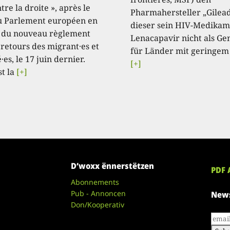
tre la droite », après le
Pharmahersteller „Gilead
u Parlement européen en
dieser sein HIV-Medikam
 du nouveau règlement
Lenacapavir nicht als Ge
 retours des migrant·es et
für Länder mit geringem
·es, le 17 juin dernier.
[+]
st la
[+]
D’woxx ënnerstëtzen
PDF 
Abonnements
Pub - Annoncen
News
Don/Kooperativ