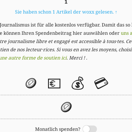
1
Sie haben schon 1 Artikel der woxx gelesen.
↑
Journalismus ist für alle kostenlos verfügbar. Damit das so
Sie können Ihren Spendenbeitrag hier auswählen oder
uns 
re journalisme libre et engagé est accessible à tous·tes. Cec
ien de nos lecteur·rices. Si vous en avez les moyens, chois
une autre forme de soutien ici
. Merci ! .
🪙
💶
💰
💳
🪙
Monatlich spenden?
Switch