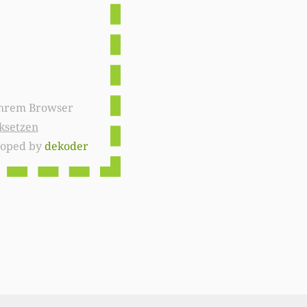
ksetzen
loped by
dekoder