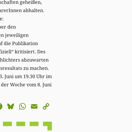
schaften geheißen,
hrerInnen abhalten.
e:
ber den
en jeweiligen
f die Publikation
iell“ kritisiert. Des
Schlichters abzuwarten
gsresultats zu machen.
. Juni um 19.30 Uhr im
 der Woche vom 8. Juni
astodon
Facebook
Bluesky
WhatsApp
Email
Copy
Link