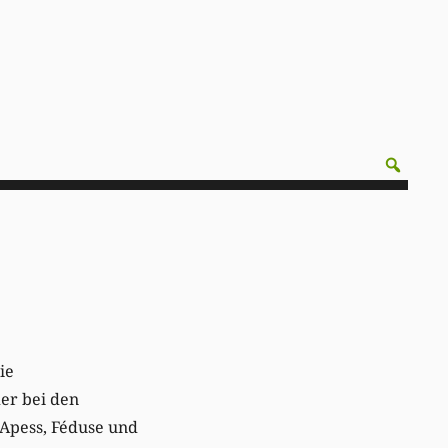
ie
er bei den
Apess, Féduse und