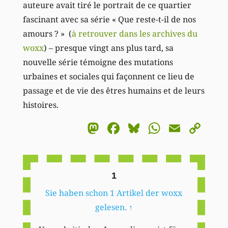
auteure avait tiré le portrait de ce quartier
fascinant avec sa série « Que reste-t-il de nos
amours ? » (
à retrouver dans les archives du
woxx
) – presque vingt ans plus tard, sa
nouvelle série témoigne des mutations
urbaines et sociales qui façonnent ce lieu de
passage et de vie des êtres humains et de leurs
histoires.
Mastodon
Facebook
Bluesky
WhatsA
Email
Co
Li
1
Sie haben schon 1 Artikel der woxx
gelesen.
↑