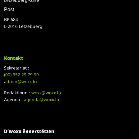
Lëtzebuerg-Gare
Post
BP 684
L-2016 Lëtzebuerg
Kontakt
Sekretariat :
(00)
352 29 79 99
admin@woxx.lu
Redaktioun :
woxx@woxx.lu
Agenda :
agenda@woxx.lu
D’woxx ënnerstëtzen