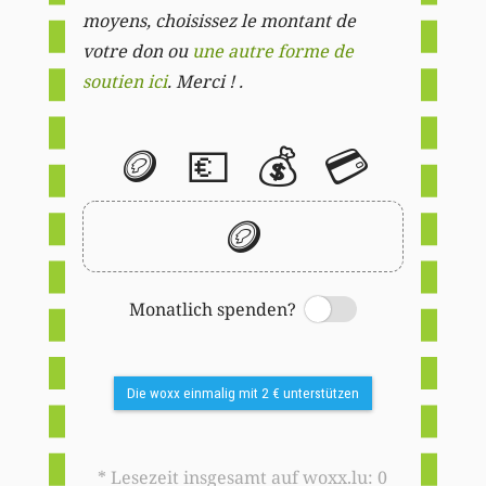
moyens, choisissez le montant de
votre don ou
une autre forme de
soutien ici
. Merci ! .
🪙
💶
💰
💳
🪙
Monatlich spenden?
Switch
Die woxx einmalig mit 2 € unterstützen
* Lesezeit insgesamt auf woxx.lu: 0