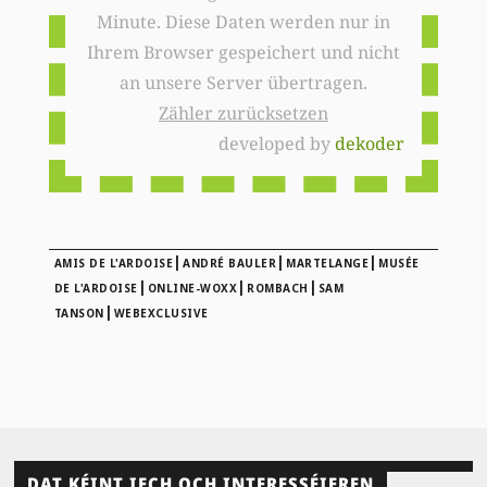
Minute. Diese Daten werden nur in
Ihrem Browser gespeichert und nicht
an unsere Server übertragen.
Zähler zurücksetzen
developed by
dekoder
|
|
|
AMIS DE L'ARDOISE
ANDRÉ BAULER
MARTELANGE
MUSÉE
|
|
|
DE L'ARDOISE
ONLINE-WOXX
ROMBACH
SAM
|
TANSON
WEBEXCLUSIVE
DAT KÉINT IECH OCH INTERESSÉIEREN