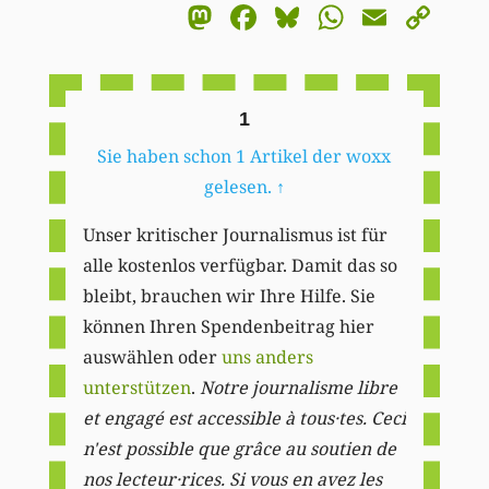
Mastodon
Facebook
Bluesky
WhatsA
Email
Co
Li
1
Sie haben schon 1 Artikel der woxx
gelesen.
↑
Unser kritischer Journalismus ist für
alle kostenlos verfügbar. Damit das so
bleibt, brauchen wir Ihre Hilfe. Sie
können Ihren Spendenbeitrag hier
auswählen oder
uns anders
unterstützen
.
Notre journalisme libre
et engagé est accessible à tous·tes. Ceci
n'est possible que grâce au soutien de
nos lecteur·rices. Si vous en avez les