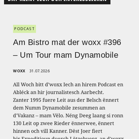
PODCAST
Am Bistro mat der woxx #396
– Um Tour mam Dynamobile
WOXX
31.07.2026
All Woch bitt d’woxx Iech an hirem Podcast en
Abléck an hir journalistesch Aarbecht.
Zanter 1995 fuere Leit aus der Belsch ënnert
dem Numm Dynamobile zesummen an
d'Vakanz – mam Vëlo. Néng Deeg laang si ronn
130 Leit op zwee Rieder ënnerwee, ënnert
hinnen och vill Kanner. Dëst Joer fiert
hir Expeditioun duerch Lëtzebuerg, an d'woxx-