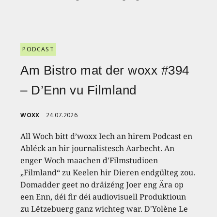
PODCAST
Am Bistro mat der woxx #394
– D’Enn vu Filmland
WOXX
24.07.2026
All Woch bitt d’woxx Iech an hirem Podcast en
Abléck an hir journalistesch Aarbecht. An
enger Woch maachen d'Filmstudioen
„Filmland“ zu Keelen hir Dieren endgülteg zou.
Domadder geet no dräizéng Joer eng Ära op
een Enn, déi fir déi audiovisuell Produktioun
zu Lëtzebuerg ganz wichteg war. D'Yolène Le