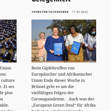
THORSTEN FUCHSHUBER
17.02.2022
l’Union
Beim Gipfeltreffen von
ous
Europäischer und Afrikanischer
a culture
Union Ende dieser Woche in
. Et ses
Brüssel geht es um die
de plus
vielfältigen Folgen der
on
Coronapandemie. Auch was der
able.
„European Green Deal“ für Afrika