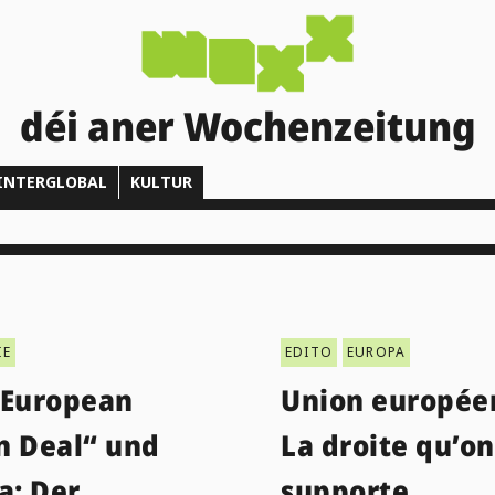
déi aner Wochenzeitung
INTERGLOBAL
KULTUR
IE
EDITO
EUROPA
„European
Union europée
n Deal“ und
La droite qu’on
a: Der
supporte