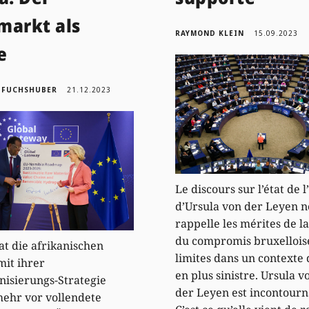
markt als
RAYMOND KLEIN
15.09.2023
e
 FUCHSHUBER
21.12.2023
Le discours sur l’état de 
d’Ursula von der Leyen n
rappelle les mérites de l
du compromis bruxelloise
at die afrikanischen
limites dans un contexte 
mit ihrer
en plus sinistre. Ursula v
isierungs-Strategie
der Leyen est incontourn
ehr vor vollendete