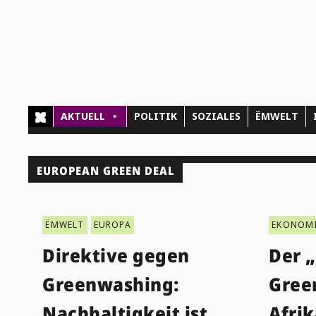
AKTUELL
POLITIK
SOZIALES
ËMWELT
EUROPEAN GREEN DEAL
ËMWELT
EUROPA
EKONOM
Direktive gegen
Der 
Greenwashing:
Gree
Nachhaltigkeit ist
Afrik