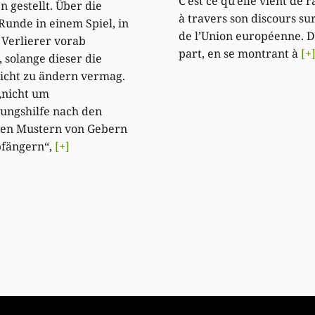
C’est ce qu’elle vient de 
n gestellt. Über die
à travers son discours sur
Runde in einem Spiel, in
de l’Union européenne. 
Verlierer vorab
part, en se montrant à
[+
, solange dieser die
icht zu ändern vermag.
„nicht um
ungshilfe nach den
ten Mustern von Gebern
fängern“,
[+]