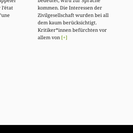
rappeler
bedeutet, wird zur Sprache
 l’état
kommen. Die Interessen der
D’une
Zivilgesellschaft wurden bei all
]
dem kaum berücksichtigt.
Kritiker*innen befürchten vor
allem von
[+]